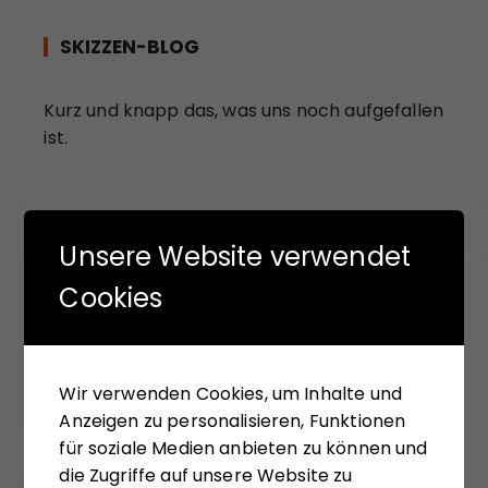
SKIZZEN-BLOG
Kurz und knapp das, was uns noch aufgefallen
ist.
Unsere Website verwendet
Cookies
FUNDSTÜCKE
Das meinen andere.
Wir verwenden Cookies, um Inhalte und
Anzeigen zu personalisieren, Funktionen
für soziale Medien anbieten zu können und
die Zugriffe auf unsere Website zu