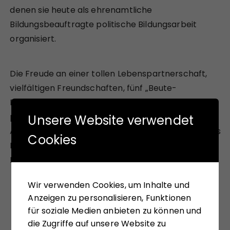
denen sie heute als ehrenamtliche
Bildungsbeauftragte politische Bildungsarbeit
organisiert.
Die Freude an einer tollen Lebenspartnerschaft,
vielfältigen Freundschaften, fünf „Beute-
Enkelkindern“, Theater, Ballett, Museen und
politische Aktionen machen ihr Leben nach dem
Unsere Website verwendet
Ausstieg aus dem Berufsleben genauso aus, wie das
Cookies
Kümmern um ihre älteren und pflegebedürftigen
Familienmitglieder und ihre alte Katze Sophie.
Wir verwenden Cookies, um Inhalte und
Anzeigen zu personalisieren, Funktionen
für soziale Medien anbieten zu können und
die Zugriffe auf unsere Website zu