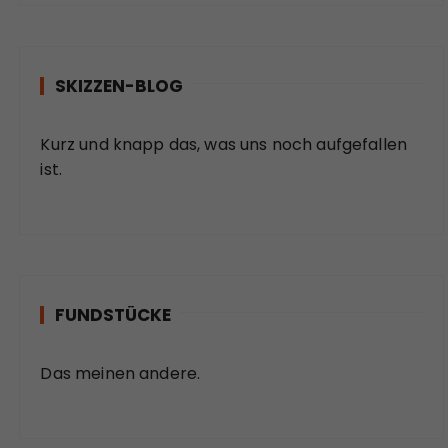
e
i
SKIZZEN-BLOG
t
r
Kurz und knapp das, was uns noch aufgefallen
ä
ist.
g
e
FUNDSTÜCKE
Das meinen andere.