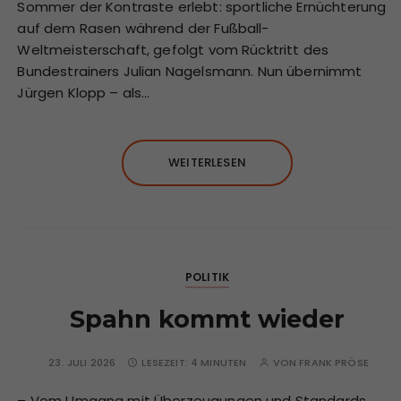
Sommer der Kontraste erlebt: sportliche Ernüchterung
auf dem Rasen während der Fußball-
Weltmeisterschaft, gefolgt vom Rücktritt des
Bundestrainers Julian Nagelsmann. Nun übernimmt
Jürgen Klopp – als…
WEITERLESEN
POLITIK
Spahn kommt wieder
23. JULI 2026
LESEZEIT:
4 MINUTEN
VON
FRANK PRÖSE
– Vom Umgang mit Überzeugungen und Standards,