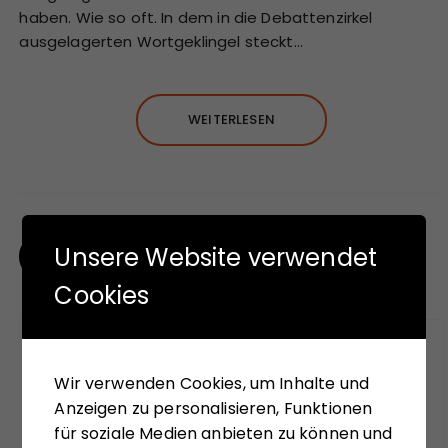
haben. Wie so oft. In dem in die Debattenzirkel
ausgelagerten Wortgeklingel steckt…
WEITERLESEN
S
Unsere Website verwendet
1
…
27
NÄCHSTER
e
Cookies
i
t
PODCAST
e
Wir verwenden Cookies, um Inhalte und
n
Anzeigen zu personalisieren, Funktionen
So Zu Sagen – Unsere Gedanken hören!
n
für soziale Medien anbieten zu können und