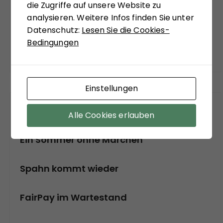
u
die Zugriffe auf unsere Website zu
analysieren. Weitere Infos finden Sie unter
m
Datenschutz:
Lesen Sie die Cookies-
m
Bedingungen
e
r
i
Einstellungen
e
r
NEUSTE ARTIKEL
Alle Cookies erlauben
u
Ein Sommer ohne Märchen
n
g
Spahn kommt wieder
d
e
FairPay im Wartestand
r
B