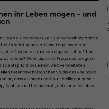
en ihr Leben mögen – und
uen
–
a
n Vielen als besondere Zeit. Der vorweihnachtliche
orbei. Es kehrt Ruhe ein. Diese Tage laden zum
Bin ich zufrieden mit meinem eigenen Leben? Und
nseres Landes? Wenn die erste Frage überwiegend
d, so entspricht das einem weit verbreiteten
uellen tiefenpsychologischen Studie des Rheingold
ten an, dass es ihnen und ihrer Familie gut gehe –
ng, Deutschland befinde sich „auf einem falschen