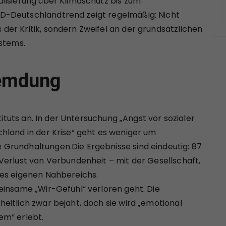
lisierung über Klimaschutz bis zum
D-Deutschlandtrend zeigt regelmäßig: Nicht
er Kritik, sondern Zweifel an der grundsätzlichen
ystems.
remdung
tituts an. In der Untersuchung „Angst vor sozialer
hland in der Krise“ geht es weniger um
Grundhaltungen.Die Ergebnisse sind eindeutig: 87
Verlust von Verbundenheit – mit der Gesellschaft,
des eigenen Nahbereichs.
einsame „Wir-Gefühl“ verloren geht. Die
eitlich zwar bejaht, doch sie wird „emotional
em“ erlebt.