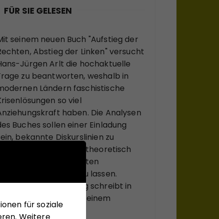
FÜR SIE GELESEN
Mit seinem neuen Buch "Aufstieg der
Rechten, Abstieg der Linken" versucht
Hans-Jürgen Arlt die hochaktuelle
Frage zu beantworten, weshalb in
modernen Ländern faschistische
Krisenlösungen so viel
Anziehungskraft haben. Die Analysen
des Buches sollen einer Einladung
sein, bekannte Diskurslinien zu
verlassen, sich, systemtheoretisch
inspiriert, zu ungewohnten
Sichtweisen anregen zu lassen.
Matthias Schulze-Böing schreibt in
seinem Buch-Tipp von einem
onen für soziale
"kühnem Entwurf eines
eren. Weitere