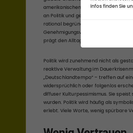
Infos finden Sie 
amerikanischen Präsidenten. Die Nach
an Politik und gesellschaftlicher Entw
rational begründet. Marode Infrastr
Genehmigungsverfahren, überbordende
prägt den Alltag vieler Menschen unm
Politik wird zunehmend nicht als ge
reaktive Verwaltung im Dauerkrisenmo
„Deutschlandtempo“ – treffen auf eine
widersprüchlich oder folgenlos erschei
diffuser Kulturpessimismus. Sie speis
wurden. Politik wird häufig als symbo
erlebt. Viele Worte, wenig spürbare V
Wenig Vertrauen