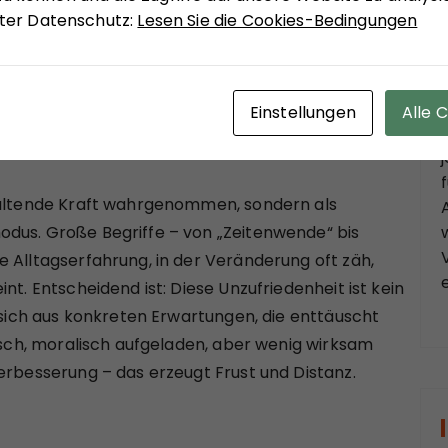
unter Datenschutz:
Lesen Sie die Cookies-Bedingungen
richtenlage kennt kaum Aufhellungen. Die Kritik
icklung ist entsprechend weit verbreitet – und
uktur, überlastete Kommunen, stockende
 Bürokratie, stagnierende Wirtschaft: All das
Einstellungen
Alle 
ittelbarer als abstrakte Reformdebatten in Berlin.
staltende Kraft wahrgenommen, sondern als
dus. Große Begriffe – von „Zeitenwende“ bis
 Alltagserfahrung, in der Veränderung oft zäh,
nt. Entscheidend ist: Diese Unzufriedenheit ist kein
t sich aus konkreten Erwartungen, die enttäuscht
lisch, moralisch aufgeladen, aber wenig wirksam
erbesserung – das erzeugt Frust und Distanz.