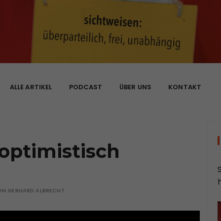
bhängig
ALLE ARTIKEL
PODCAST
ÜBER UNS
KONTAKT
optimistisch
ON
GERHARD ALBRECHT