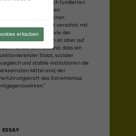
gesellschaftstheoretisch fundierten
Konzepts zu einem neuen
Verständnis des politischen
Extremismus." Sein Fazit versöhnt mit
viel soziologischer Theorie der
Cookies erlauben
Moderne: "Zuzustimmen ist aber auf
jeden Fall bei dem Befund, dass ein
funktionierender Staat, sozialer
Ausgleich und stabile Institutionen die
wirksamsten Mittel sind, der
Verführungskraft des Extremismus
entgegenzuwirken."
ESSAY