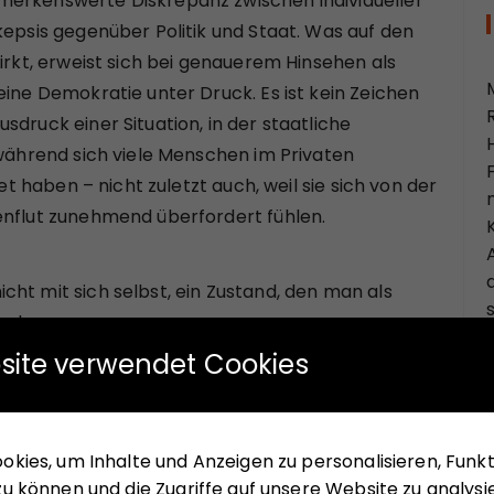
merkenswerte Diskrepanz zwischen individueller
kepsis gegenüber Politik und Staat. Was auf den
wirkt, erweist sich bei genauerem Hinsehen als
eine Demokratie unter Druck. Es ist kein Zeichen
druck einer Situation, in der staatliche
 während sich viele Menschen im Privaten
tet haben – nicht zuletzt auch, weil sie sich von der
enflut zunehmend überfordert fühlen.
ht mit sich selbst, ein Zustand, den man als
en kann.
site verwendet Cookies
ik. Deutschland wirkt derzeit wie ein Land im
haltungskosten, volatile Energiepreise,
nierende Wirtschaft, ein nervöser Arbeitsmarkt,
kies, um Inhalte und Anzeigen zu personalisieren, Funkti
u können und die Zugriffe auf unsere Website zu analysi
tärkt durch die Irrungen und Wirrungen eines