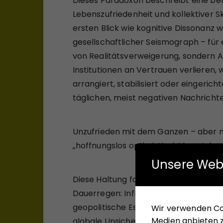
Dieses Paradoxon beschreibt eine be
Lebenszufriedenheit und kollektiver S
ersten Blick wie kognitive Dissonanz 
gesellschaftlicher Seismograph – für 
von Realitätsverweigerung, sondern Aus
Institutionen an Vertrauen verlieren,
arrangiert, stabilisiert oder eingerich
täglichen, meist negativen Nachricht
Unzufrieden mit dem Ganzen – aber nic
„hoffnungslos optimistisch“ bezeichn
Unsere Web
Diese Haltung folgt einer gewissen Log
Dauerregen: Inflation und hohe Lebens
geopolitische Eskalationen, eine stag
Wir verwenden Coo
Medien anbieten z
globale Unsicherheiten – zuletzt vers