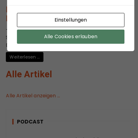
Parteien verlieren
Bindungskraft
Einstellungen
- Ein Rückblick auf die Kommunalwahl in Hessen:
Alle Cookies erlauben
Stabilität an der Spitze – Verschiebungen im Detail -
Die Resultate der ...
Weiterlesen …
Alle Artikel
Alle Artikel anzeigen …
PODCAST