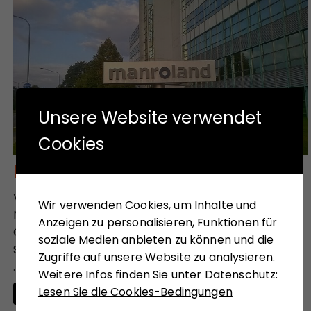
Unsere Website verwendet
Cookies
Eine Folge von Irrtümern
Von Faber & Schleicher zu Manroland Sheetfed -
Wir verwenden Cookies, um Inhalte und
Niedergang einer Maschinenbau-Ikone Der
Anzeigen zu personalisieren, Funktionen für
Offenbacher Druckmaschinenhersteller Manroland
soziale Medien anbieten zu können und die
Sheetfed hat ein Schutzschirmverfahren eingeleitet
Zugriffe auf unsere Website zu analysieren.
...
Weitere Infos finden Sie unter Datenschutz:
Lesen Sie die Cookies-Bedingungen
Weiterlesen …