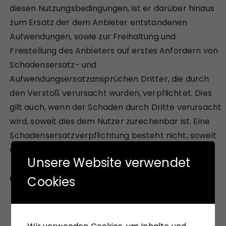
diesen Nutzungsbedingungen, ist er darüber hinaus
zum Ersatz der dem Anbieter entstandenen
Aufwendungen, sowie zur Freihaltung und
Freistellung des Anbieters auf erstes Anfordern von
Schadensersatz- und
Aufwendungsersatzansprüchen Dritter, die durch
den Verstoß verursacht wurden, verpflichtet. Dies
gilt auch, wenn der Schaden durch Dritte verursacht
wird, soweit dies dem Nutzer zurechenbar ist. Eine
Schadensersatzverpflichtung besteht nicht, soweit
den Nutzer kein Verschulden trifft.
Unsere Website verwendet
Cookies
Unseren Sichtweisen teilen: