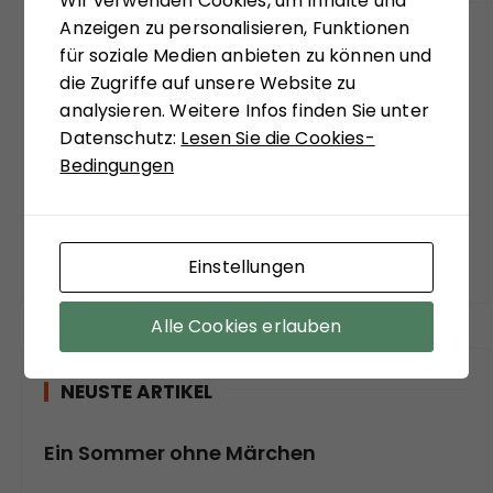
Wir verwenden Cookies, um Inhalte und
Anzeigen zu personalisieren, Funktionen
PODCAST
für soziale Medien anbieten zu können und
die Zugriffe auf unsere Website zu
So Zu Sagen – Unsere Gedanken hören!
analysieren. Weitere Infos finden Sie unter
Datenschutz:
Lesen Sie die Cookies-
Bedingungen
Einstellungen
Alle Cookies erlauben
NEUSTE ARTIKEL
Ein Sommer ohne Märchen