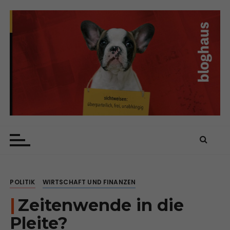
Z
u
m
I
n
h
a
l
t
s
bloghaus
sichtweisen: überparteilich, frei, unabhängig
p
r
i
n
POLITIK
WIRTSCHAFT UND FINANZEN
g
e
Zeitenwende in die
n
Pleite?