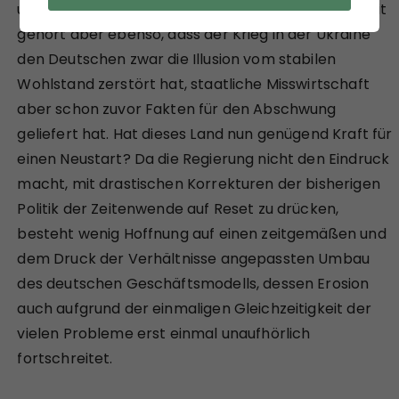
unterm Strich auch ihr Konto belastet. Zur Wahrheit
gehört aber ebenso, dass der Krieg in der Ukraine
den Deutschen zwar die Illusion vom stabilen
Wohlstand zerstört hat, staatliche Misswirtschaft
aber schon zuvor Fakten für den Abschwung
geliefert hat. Hat dieses Land nun genügend Kraft für
einen Neustart? Da die Regierung nicht den Eindruck
macht, mit drastischen Korrekturen der bisherigen
Politik der Zeitenwende auf Reset zu drücken,
besteht wenig Hoffnung auf einen zeitgemäßen und
dem Druck der Verhältnisse angepassten Umbau
des deutschen Geschäftsmodells, dessen Erosion
auch aufgrund der einmaligen Gleichzeitigkeit der
vielen Probleme erst einmal unaufhörlich
fortschreitet.