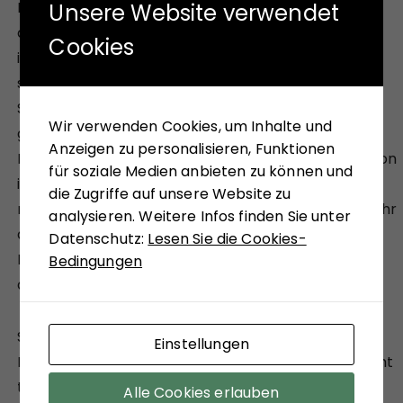
Billionen des Finanzkomplexes…. Für mehr Mut bei
Unsere Website verwendet
der Umsetzung einer dafür notwendigen
Cookies
international abgestimmten Strategie gegen
schwindsüchtige öffentliche Kassen sind die
Schmerzen aber offensichtlich immer noch nicht
Wir verwenden Cookies, um Inhalte und
groß genug. Bei der jüngst eingeführten
Anzeigen zu personalisieren, Funktionen
Finanztransaktionssteuer ist zu bemängeln, dass von
für soziale Medien anbieten zu können und
ihr nur Aktiengeschäfte erfasst werden. Das hat
die Zugriffe auf unsere Website zu
nichts mit der ursprünglichen Idee zu tun, denn mehr
analysieren. Weitere Infos finden Sie unter
als 90 Prozent der Finanztransaktionen -darunter
Datenschutz:
Lesen Sie die Cookies-
Derivate auf Rohstoffe oder Indizes – sind
Bedingungen
ausgenommen.
So viel Wahrheiten zu den Sanktionen und ihren
Einstellungen
Folgen, die jetzt viele persönlich nicht mehr so recht
tragen wollen und nach staatlicher Hilfe rufen, was
Alle Cookies erlauben