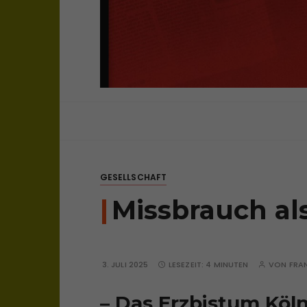
sichtweisen: überparteilich, frei, una
bloghaus
GESELLSCHAFT
Missbrauch al
3. JULI 2025
LESEZEIT:
4 MINUTEN
VON
FRA
– Das Erzbistum Köln