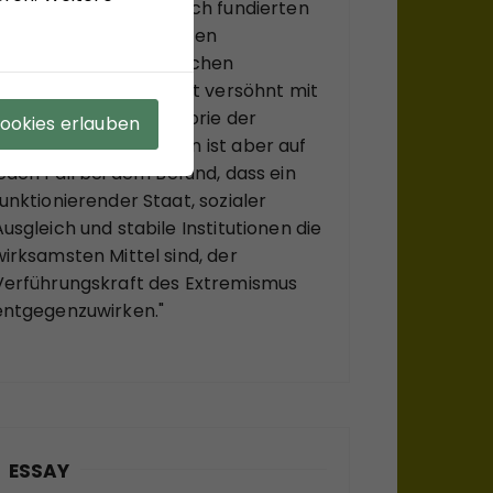
gesellschaftstheoretisch fundierten
Konzepts zu einem neuen
Verständnis des politischen
Extremismus." Sein Fazit versöhnt mit
viel soziologischer Theorie der
Cookies erlauben
Moderne: "Zuzustimmen ist aber auf
jeden Fall bei dem Befund, dass ein
funktionierender Staat, sozialer
Ausgleich und stabile Institutionen die
wirksamsten Mittel sind, der
Verführungskraft des Extremismus
entgegenzuwirken."
ESSAY