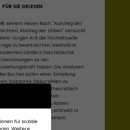
FÜR SIE GELESEN
Mit seinem neuen Buch "Aufstieg der
Rechten, Abstieg der Linken" versucht
Hans-Jürgen Arlt die hochaktuelle
Frage zu beantworten, weshalb in
modernen Ländern faschistische
Krisenlösungen so viel
Anziehungskraft haben. Die Analysen
des Buches sollen einer Einladung
sein, bekannte Diskurslinien zu
verlassen, sich, systemtheoretisch
inspiriert, zu ungewohnten
Sichtweisen anregen zu lassen.
Matthias Schulze-Böing schreibt in
seinem Buch-Tipp von einem
onen für soziale
"kühnem Entwurf eines
eren. Weitere