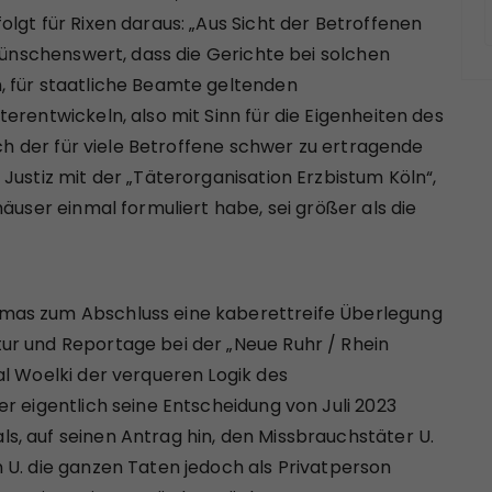
lgt für Rixen daraus: „Aus Sicht der Betroffenen
 wünschenswert, dass die Gerichte bei solchen
, für staatliche Beamte geltenden
erentwickeln, also mit Sinn für die Eigenheiten des
uch der für viele Betroffene schwer zu ertragende
Justiz mit der „Täterorganisation Erzbistum Köln“,
äuser einmal formuliert habe, sei größer als die
mas zum Abschluss eine kaberettreife Überlegung
ur und Reportage bei der „Neue Ruhr / Rhein
al Woelki der verqueren Logik des
r eigentlich seine Entscheidung von Juli 2023
, auf seinen Antrag hin, den Missbrauchstäter U.
 U. die ganzen Taten jedoch als Privatperson