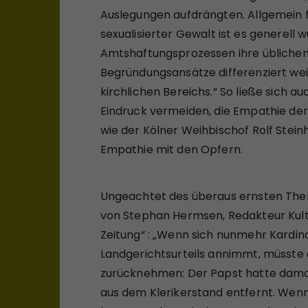
Auslegungen aufdrängten. Allgemein fo
sexualisierter Gewalt ist es generell
Amtshaftungsprozessen ihre üblichen
Begründungsansätze differenziert weit
kirchlichen Bereichs.“ So ließe sich a
Eindruck vermeiden, die Empathie der 
wie der Kölner Weihbischof Rolf Steinh
Empathie mit den Opfern.
Ungeachtet des überaus ernsten The
von Stephan Hermsen, Redakteur Kult
Zeitung“ : „Wenn sich nunmehr Kardin
Landgerichtsurteils annimmt, müsste e
zurücknehmen: Der Papst hatte damals
aus dem Klerikerstand entfernt. Wenn