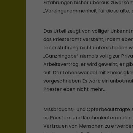
Erfahrungen bisher überaus zuvorko
„Voreingenommenheit für diese alte, eh
Das Urteil zeugt von völliger Unkennt
das Priesteramt versteht, indem eben
Lebensführung nicht unterschieden wi
„Ganzhingabe“ niemals völlig zur Priv
Arbeitsvertrag, er wird geweiht, er gi
auf. Der Lebenswandel mit Ehelosigkei
vorgeschrieben Es wäre ein unbotmäßi
Priester eben nicht mehr…
Missbrauchs- und Opferbeauftragte s
es Priestern und Kirchenleuten in de
Vertrauen von Menschen zu erwerben,