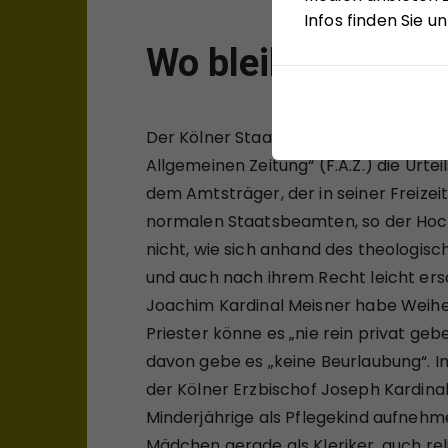
Infos finden Sie 
Wo bleibt die Emp
Der Kölner Staatsrechtler Stephan Rix
Allgemeinen Zeitung“ (F.A.Z.) die Urt
dem Amtsträger, der in seiner Freizei
normalen Staatsbeamten, so der Hochs
nicht, wie sich anhand des theologisc
und auch nach ihrem Recht leicht ersc
Joachim Kardinal Meisner habe Weih
Priester könne es „nie rein privat gebe
davon gebe es „keine Beurlaubung“. Im
der Kölner Erzbischof Joseph Kardinal 
Minderjährige als Pflegekind aufnehme
Mädchen gerade als Kleriker, auch reli