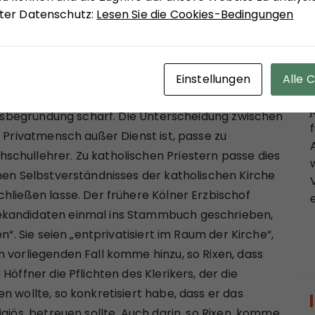
unter Datenschutz:
Lesen Sie die Cookies-Bedingungen
athie mit den Opfern?
Einstellungen
Alle 
en kritisierte im Gespräch mit der „Frankfurter
eilsbegründung scharf. Die Unterscheidung zwischen
t Privatmensch außer Dienst ist, passe zu
chullehrer. Zu katholischen Priestern passe dies
hen Selbstverständnisses der katholischen Kirche
hließen lasse. Der frühere Kölner Erzbischof
ekandidaten einmal ins Stammbuch geschrieben,
n“. Sie seien „entprivatisiert im Raum der Kirche“,
 vorliegenden Fall komme hinzu, so Rixen, dass
Höffner die Pflichten des Klerikers, der die
n wollte, so konkretisiert habe, dass er das
giös, betreuen sollte. Auch darin, so Rixen, komme