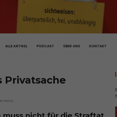
bhängig
ALLE ARTIKEL
PODCAST
ÜBER UNS
KONTAKT
s Privatsache
NK PRÖSE
 muss nicht für die Straftat