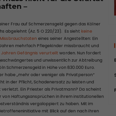
haften –
 einer Frau auf Schmerzensgeld gegen das Kölner
s abgelehnt (Az. 5 O 220/23). Es sieht
keine
 Missbrauchstaten
eines seiner Angestellten: Ein
r-Jahren mehrfach Pflegekinder missbraucht und
 Jahren Gefängnis verurteilt
worden. Nun fordert
 geschwängertes und unwissentlich zur Abtreibung
ln Schmerzensgeld in Höhe von 830.000 Euro.
ter habe „mehr oder weniger als Privatperson“
ht in der Pflicht, Schadenersatz zu leisten und
 verletzt. Ein Priester als Privatmann? Da scheint
r von Haftungsansprüchen in ihrem institutionellen
stverständnis vergaloppiert zu haben. Mit im
 Betroffeneninitiative mit Blick auf den nach ihren