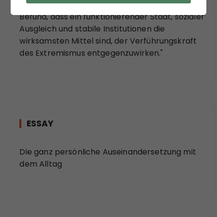
"Zuzustimmen ist aber auf jeden Fall bei dem
Befund, dass ein funktionierender Staat, sozialer
Ausgleich und stabile Institutionen die
wirksamsten Mittel sind, der Verführungskraft
des Extremismus entgegenzuwirken."
ESSAY
Die ganz persönliche Auseinandersetzung mit
dem Alltag