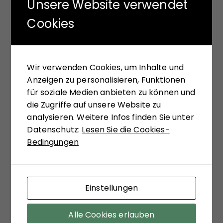
Unsere Website verwendet
FÜR SIE GELESEN
Cookies
Mit seinem neuen Buch "Aufstieg der Rechten,
Abstieg der Linken" versucht Hans-Jürgen Arlt
die hochaktuelle Frage zu beantworten,
Wir verwenden Cookies, um Inhalte und
weshalb in modernen Ländern faschistische
Anzeigen zu personalisieren, Funktionen
Krisenlösungen so viel Anziehungskraft haben.
für soziale Medien anbieten zu können und
Die Analysen des Buches sollen einer Einladung
die Zugriffe auf unsere Website zu
sein, bekannte Diskurslinien zu verlassen, sich,
analysieren. Weitere Infos finden Sie unter
systemtheoretisch inspiriert, zu ungewohnten
Datenschutz:
Lesen Sie die Cookies-
Sichtweisen anregen zu lassen. Matthias
Bedingungen
Schulze-Böing schreibt in seinem Buch-Tipp
von einem "kühnem Entwurf eines
gesellschaftstheoretisch fundierten Konzepts
Einstellungen
zu einem neuen Verständnis des politischen
Extremismus." Sein Fazit versöhnt mit viel
Alle Cookies erlauben
soziologischer Theorie der Moderne: