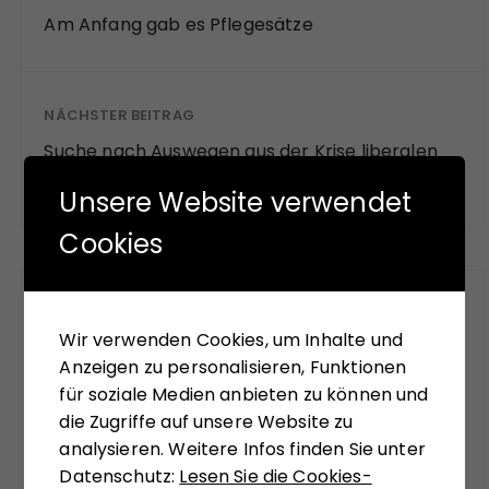
d
Am Anfang gab es Pflegesätze
i
t
e
v
NÄCHSTER BEITRAG
e
Suche nach Auswegen aus der Krise liberalen
r
Denkens
s
Unsere Website verwendet
a
Cookies
u
t
Ähnliche Beiträge
Wir verwenden Cookies, um Inhalte und
Anzeigen zu personalisieren, Funktionen
für soziale Medien anbieten zu können und
Ein Sommer ohne Märchen
die Zugriffe auf unsere Website zu
30. JULI 2026
analysieren. Weitere Infos finden Sie unter
Datenschutz:
Lesen Sie die Cookies-