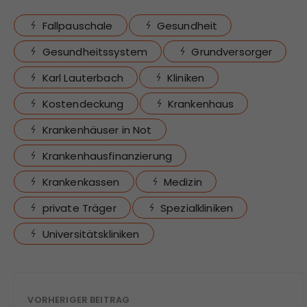
n
Fallpauschale
Gesundheit
d
e
Gesundheitssystem
Grundversorger
r
Karl Lauterbach
Kliniken
P
a
Kostendeckung
Krankenhaus
t
Krankenhäuser in Not
i
e
Krankenhausfinanzierung
n
Krankenkassen
Medizin
t
d
private Träger
Spezialkliniken
i
Universitätskliniken
e
R
e
n
VORHERIGER BEITRAG