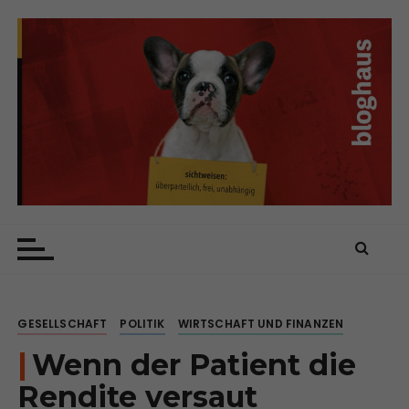
Z
u
m
I
n
h
a
l
t
s
bloghaus
sichtweisen: überparteilich, frei, unabhängig
p
r
i
n
GESELLSCHAFT
POLITIK
WIRTSCHAFT UND FINANZEN
g
e
Wenn der Patient die
n
Rendite versaut