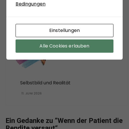
Bedingungen
Spahn kommt wieder
23. JULI 2026
Einstellungen
FairPay im Wartestand
Alle Cookies erlauben
24. JUNI 2026
Selbstbild und Realität
11. JUNI 2026
Ein Gedanke zu ”
Wenn der Patient die
Rendite versaut
“