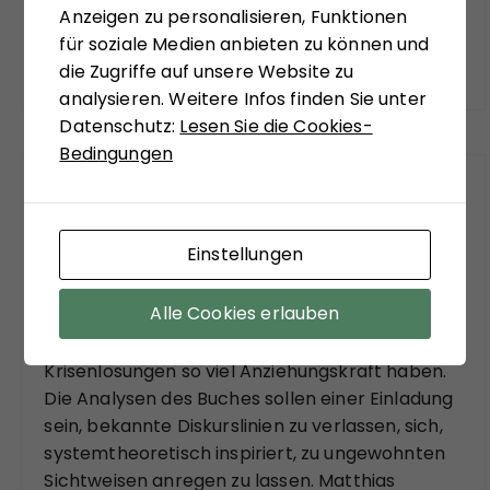
Anzeigen zu personalisieren, Funktionen
Das meinen andere.
für soziale Medien anbieten zu können und
die Zugriffe auf unsere Website zu
analysieren. Weitere Infos finden Sie unter
Datenschutz:
Lesen Sie die Cookies-
Bedingungen
FÜR SIE GELESEN
Einstellungen
Mit seinem neuen Buch "Aufstieg der Rechten,
Abstieg der Linken" versucht Hans-Jürgen Arlt
Alle Cookies erlauben
die hochaktuelle Frage zu beantworten,
weshalb in modernen Ländern faschistische
Krisenlösungen so viel Anziehungskraft haben.
Die Analysen des Buches sollen einer Einladung
sein, bekannte Diskurslinien zu verlassen, sich,
systemtheoretisch inspiriert, zu ungewohnten
Sichtweisen anregen zu lassen. Matthias