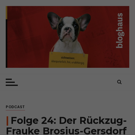
Z
u
m
I
n
h
a
l
t
s
bloghaus
sichtweisen: überparteilich, frei, unabhängig
p
r
i
n
PODCAST
g
e
Folge 24: Der Rückzug-
n
Frauke Brosius-Gersdorf