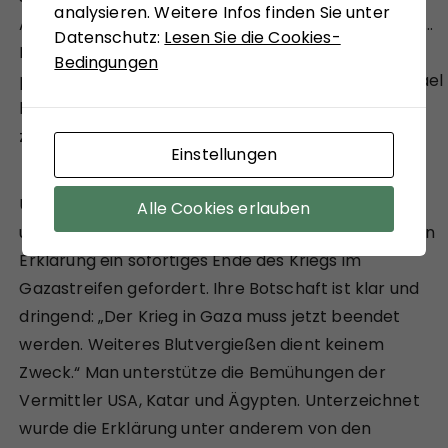
analysieren. Weitere Infos finden Sie unter
Assoziierungsabkommen durch „wahllose Angriffe …
Datenschutz:
Lesen Sie die Cookies-
Hungersnot … Folter … [und] Apartheid“ gegen die
Bedingungen
palästinensische Bevölkerung verletzen würde. Israel
hat den EAD-Bericht als voreingenommen
zurückgewiesen.
Einstellungen
Ungeachtet dessen haben die Außenministerinnen
Alle Cookies erlauben
und -minister von 25 Ländern in einer gemeinsamen
Erklärung ein sofortiges Ende des Kriegs im
Gazastreifen gefordert. Ihre Botschaft ist klar und
dringend: „Der Krieg in Gaza muss jetzt beendet
werden. Weiteres Blutvergießen dient keinem
Zweck.“ Man unterstütze die Bemühungen der
Vermittler USA, Katar und Ägypten. Unterzeichnet
wurde die Erklärung unter anderem von den