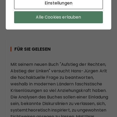
Einstellungen
Das meinen andere.
Alle Cookies erlauben
FÜR SIE GELESEN
Mit seinem neuen Buch "Aufstieg der Rechten,
Abstieg der Linken" versucht Hans-Jürgen Arlt
die hochaktuelle Frage zu beantworten,
weshalb in modernen Ländern faschistische
Krisenlösungen so viel Anziehungskraft haben.
Die Analysen des Buches sollen einer Einladung
sein, bekannte Diskurslinien zu verlassen, sich,
systemtheoretisch inspiriert, zu ungewohnten
Sichtweisen anregen zu lassen. Matthias