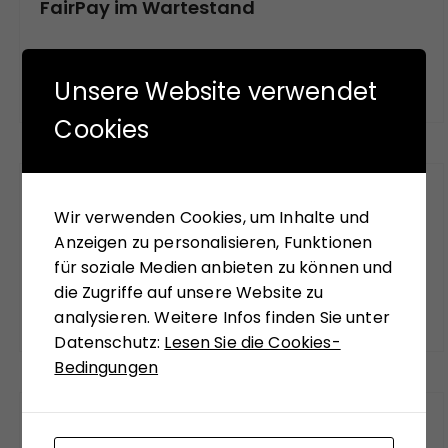
FairPay im Wartestand
Selbstbild und Realität
Unsere Website verwendet
Cookies
SKIZZEN-BLOG
Wir verwenden Cookies, um Inhalte und
Anzeigen zu personalisieren, Funktionen
Kurz und knapp das, was uns noch aufgefallen
für soziale Medien anbieten zu können und
ist.
die Zugriffe auf unsere Website zu
analysieren. Weitere Infos finden Sie unter
Datenschutz:
Lesen Sie die Cookies-
Bedingungen
FUNDSTÜCKE