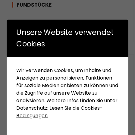
FUNDSTÜCKE
Das meinen andere.
Unsere Website verwendet
Cookies
FÜR SIE GELESEN
Wir verwenden Cookies, um Inhalte und
Anzeigen zu personalisieren, Funktionen
Mit seinem neuen Buch "Aufstieg der Rechten,
für soziale Medien anbieten zu können und
Abstieg der Linken" versucht Hans-Jürgen Arlt
die Zugriffe auf unsere Website zu
die hochaktuelle Frage zu beantworten,
analysieren. Weitere Infos finden Sie unter
weshalb in modernen Ländern faschistische
Datenschutz:
Lesen Sie die Cookies-
Krisenlösungen so viel Anziehungskraft haben.
Bedingungen
Die Analysen des Buches sollen einer Einladung
sein, bekannte Diskurslinien zu verlassen, sich,