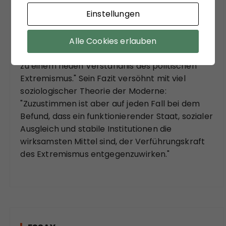
systemtheoretisch inspiriert, zu ungewohnten
Einstellungen
Sichtweisen anregen zu lassen. Matthias
Schulze-Böing schreibt in seinem Buch-Tipp
von einem "kühnem Entwurf eines
Alle Cookies erlauben
gesellschaftstheoretisch fundierten Konzepts
zu einem neuen Verständnis des politischen
Extremismus." Sein Fazit versöhnt mit viel
soziologischer Theorie der Moderne:
"Zuzustimmen ist aber auf jeden Fall bei dem
Befund, dass ein funktionierender Staat, sozialer
Ausgleich und stabile Institutionen die
wirksamsten Mittel sind, der Verführungskraft
des Extremismus entgegenzuwirken."