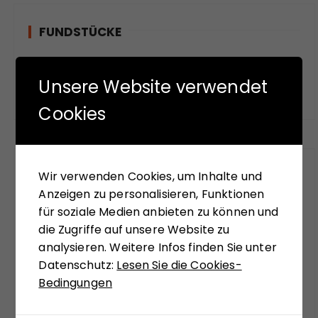
FUNDSTÜCKE
Das meinen andere.
Unsere Website verwendet
Cookies
Wir verwenden Cookies, um Inhalte und
FÜR SIE GELESEN
Anzeigen zu personalisieren, Funktionen
für soziale Medien anbieten zu können und
Mit seinem neuen Buch "Aufstieg der Rechten,
die Zugriffe auf unsere Website zu
Abstieg der Linken" versucht Hans-Jürgen Arlt
analysieren. Weitere Infos finden Sie unter
die hochaktuelle Frage zu beantworten,
Datenschutz:
Lesen Sie die Cookies-
weshalb in modernen Ländern faschistische
Bedingungen
Krisenlösungen so viel Anziehungskraft haben.
Die Analysen des Buches sollen einer Einladung