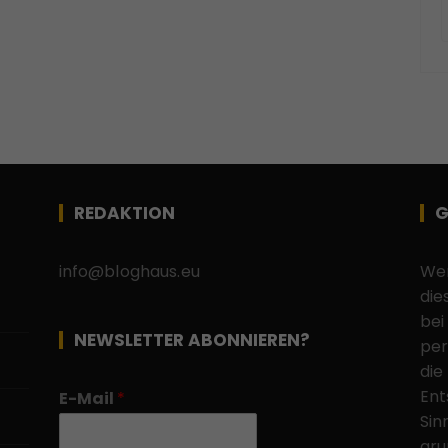
REDAKTION
G
info@bloghaus.eu
Wen
die
bei
NEWSLETTER ABONNIEREN?
per
die
Ent
E-Mail
*
Sin
gru