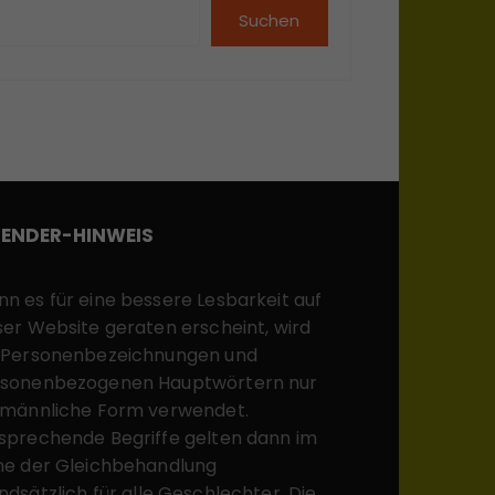
Suchen
ENDER-HINWEIS
n es für eine bessere Lesbarkeit auf
ser Website geraten erscheint, wird
 Personenbezeichnungen und
sonenbezogenen Hauptwörtern nur
 männliche Form verwendet.
sprechende Begriffe gelten dann im
ne der Gleichbehandlung
ndsätzlich für alle Geschlechter. Die