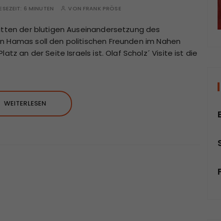
ESEZEIT:
6 MINUTEN
VON
FRANK PRÖSE
mitten der blutigen Auseinandersetzung des
n Hamas soll den politischen Freunden im Nahen
tz an der Seite Israels ist. Olaf Scholz´ Visite ist die
WEITERLESEN