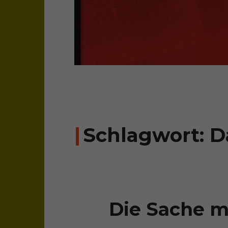
sichtweisen: überparteilich, frei, una
bloghaus
Schlagwort:
D
Die Sache m