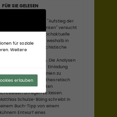
FÜR SIE GELESEN
Mit seinem neuen Buch "Aufstieg der
Rechten, Abstieg der Linken" versucht
Hans-Jürgen Arlt die hochaktuelle
Frage zu beantworten, weshalb in
onen für soziale
modernen Ländern faschistische
eren. Weitere
Krisenlösungen so viel
Anziehungskraft haben. Die Analysen
des Buches sollen einer Einladung
sein, bekannte Diskurslinien zu
verlassen, sich, systemtheoretisch
Cookies erlauben
inspiriert, zu ungewohnten
Sichtweisen anregen zu lassen.
Matthias Schulze-Böing schreibt in
seinem Buch-Tipp von einem
"kühnem Entwurf eines