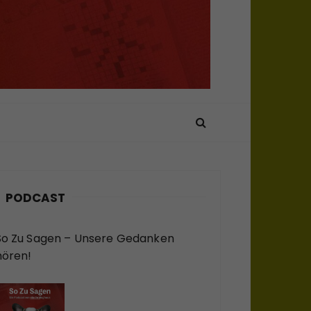
PODCAST
So Zu Sagen – Unsere Gedanken
hören!