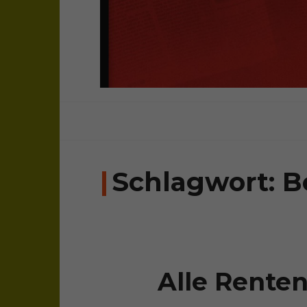
sichtweisen: überparteilich, frei, una
bloghaus
Schlagwort:
B
Alle Rente