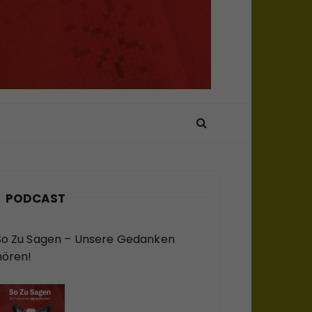
PODCAST
So Zu Sagen – Unsere Gedanken
hören!