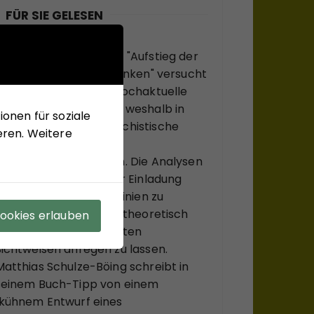
FÜR SIE GELESEN
Mit seinem neuen Buch "Aufstieg der
Rechten, Abstieg der Linken" versucht
Hans-Jürgen Arlt die hochaktuelle
Frage zu beantworten, weshalb in
onen für soziale
modernen Ländern faschistische
eren. Weitere
Krisenlösungen so viel
Anziehungskraft haben. Die Analysen
des Buches sollen einer Einladung
sein, bekannte Diskurslinien zu
verlassen, sich, systemtheoretisch
Cookies erlauben
inspiriert, zu ungewohnten
Sichtweisen anregen zu lassen.
Matthias Schulze-Böing schreibt in
seinem Buch-Tipp von einem
"kühnem Entwurf eines