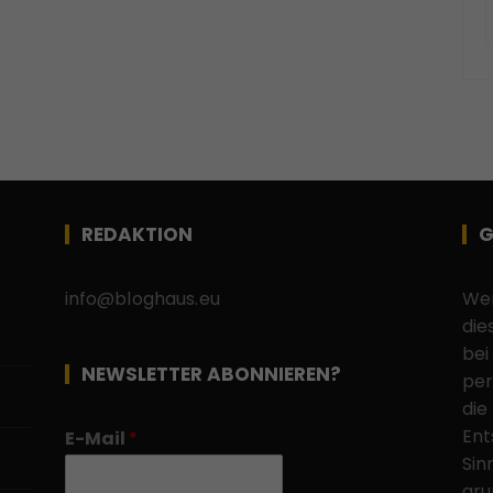
REDAKTION
G
info@bloghaus.eu
Wen
die
bei
NEWSLETTER ABONNIEREN?
per
die
Ent
E-Mail
*
Sin
gru