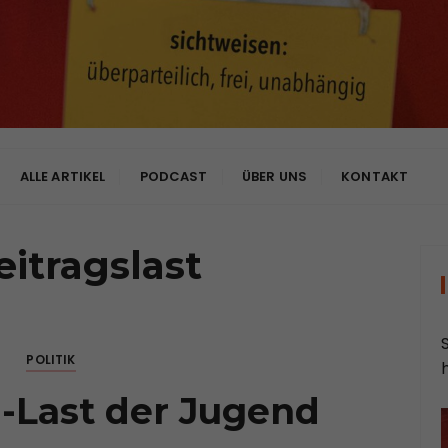
bhängig
ALLE ARTIKEL
PODCAST
ÜBER UNS
KONTAKT
eitragslast
POLITIK
n-Last der Jugend