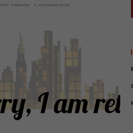
SEZEIT:
11 MINUTEN
VON
FRANK PRÖSE