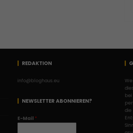
REDAKTION
G
info@bloghaus.eu
Wen
die
bei
NEWSLETTER ABONNIEREN?
per
die
Ent
E-Mail
*
Sin
gru