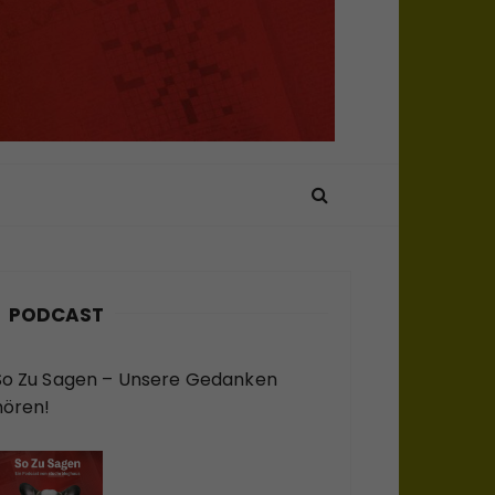
PODCAST
So Zu Sagen – Unsere Gedanken
hören!