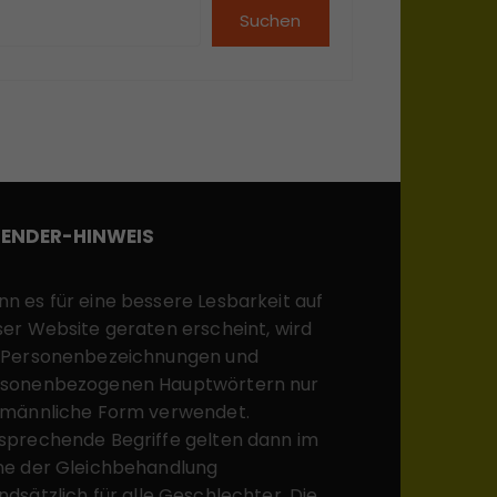
Suchen
ENDER-HINWEIS
n es für eine bessere Lesbarkeit auf
ser Website geraten erscheint, wird
 Personenbezeichnungen und
sonenbezogenen Hauptwörtern nur
 männliche Form verwendet.
sprechende Begriffe gelten dann im
ne der Gleichbehandlung
ndsätzlich für alle Geschlechter. Die