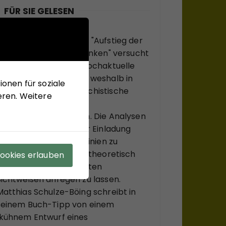
FÜR SIE GELESEN
Mit seinem neuen Buch "Aufstieg der
Rechten, Abstieg der Linken" versucht
Hans-Jürgen Arlt die hochaktuelle
Frage zu beantworten, weshalb in
onen für soziale
modernen Ländern faschistische
eren. Weitere
Krisenlösungen so viel
Anziehungskraft haben. Die Analysen
des Buches sollen einer Einladung
sein, bekannte Diskurslinien zu
verlassen, sich, systemtheoretisch
Cookies erlauben
inspiriert, zu ungewohnten
Sichtweisen anregen zu lassen.
Matthias Schulze-Böing schreibt in
seinem Buch-Tipp von einem
"kühnem Entwurf eines