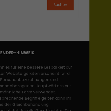
Suchen
ENDER-HINWEIS
n es für eine bessere Lesbarkeit auf
ser Website geraten erscheint, wird
 Personenbezeichnungen und
sonenbezogenen Hauptwörtern nur
 männliche Form verwendet.
sprechende Begriffe gelten dann im
ne der Gleichbehandlung
ndsätzlich für alle Geschlechter. Die