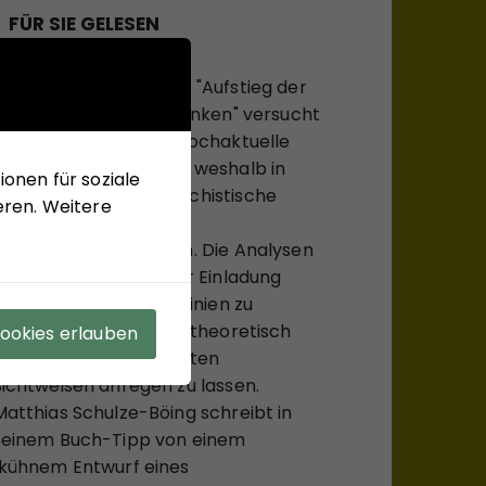
FÜR SIE GELESEN
Mit seinem neuen Buch "Aufstieg der
Rechten, Abstieg der Linken" versucht
Hans-Jürgen Arlt die hochaktuelle
Frage zu beantworten, weshalb in
onen für soziale
modernen Ländern faschistische
eren. Weitere
Krisenlösungen so viel
Anziehungskraft haben. Die Analysen
des Buches sollen einer Einladung
sein, bekannte Diskurslinien zu
verlassen, sich, systemtheoretisch
Cookies erlauben
inspiriert, zu ungewohnten
Sichtweisen anregen zu lassen.
Matthias Schulze-Böing schreibt in
seinem Buch-Tipp von einem
"kühnem Entwurf eines