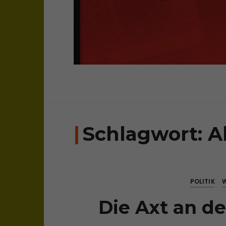
sichtweisen: überparteilich, frei, una
bloghaus
Schlagwort:
A
POLITIK
W
Die Axt an d