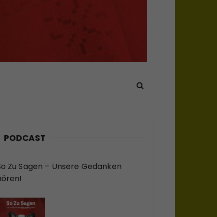
PODCAST
So Zu Sagen – Unsere Gedanken
hören!