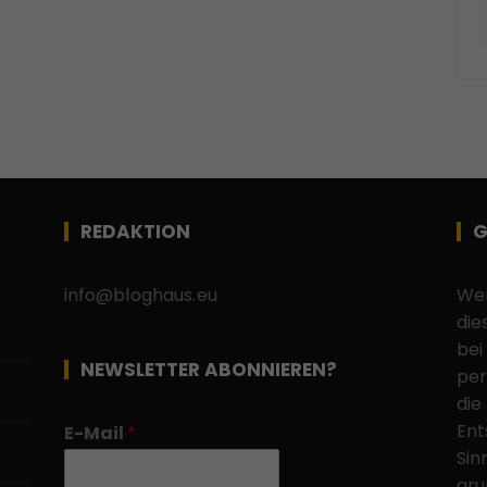
REDAKTION
G
info@bloghaus.eu
Wen
die
bei
NEWSLETTER ABONNIEREN?
per
die
Ent
E-Mail
*
Sin
gru