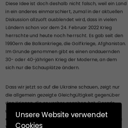
Diese Idee ist doch deshalb nicht falsch, weil ein Land
in ein anderes einmarschiert, zumal in der aktuellen
Diskussion allzuoft ausblendet wird, dass in vielen
Ländern schon vor dem 24. Februar 2022 Krieg
herrschte und heute noch herrscht. Es gab seit den
1990ern die Balkankriege, die Golfkriege, Afghanistan.
Im Grunde genommen gibt es einen andauernden
30- oder 40-jährigen Krieg der Moderne, an dem
sich nur die Schauplätze ändern.
Dass wir jetzt so auf die Ukraine schauen, zeigt nur
die allgemein gezeigte Gleichgültigkeit gegenüber
den Kriegen, die es vorher gegeben hat. Gerade
unter diesem Aspekt bröckelt der hehre Anspruch
Unsere Website verwendet
einer von Putin angegriffenen Friedensordnung des
Cookies
Westens; auch weil sich die „regelbasierte