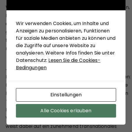
Weltordnung“ mit Blick auf Syrien, Gaza, Afghanistan,
Mali, Jemen, Kongo, Sudan etc. als Sprechblase
Wir verwenden Cookies, um Inhalte und
entpuppt. Weil sie weder friedlich noch
Anzeigen zu personalisieren, Funktionen
gemeinschaftlich ist, sind Anspruch und Idee einer
für soziale Medien anbieten zu können und
friedlichen internationalen Gemeinschaft jedoch
die Zugriffe auf unsere Website zu
nicht per se falsch.
analysieren. Weitere Infos finden Sie unter
Datenschutz:
Lesen Sie die Cookies-
Bedingungen
Johannes Varwick, Experte für Internationale
Beziehungen, plädiert für ein umfassendes Vorgehen:
Eine ausbalancierte Sicherheitspolitik bedeute „eine
Politik des Interessenausgleichs, der diplomatischen
Einstellungen
Tugenden, der Verlässlichkeit und der
Rüstungskontrolle“, schreibt der Politologe in der
Alle Cookies erlauben
Wochenzeitung „der Freitag“. Die Kompassnadel
weist dabei auf ein zunehmend transnationales