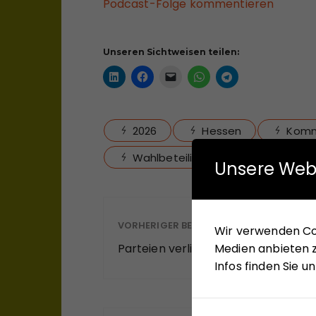
Podcast-Folge kommentieren
Unseren Sichtweisen teilen:
2026
Hessen
Komm
Wahlbeteiligung
Unsere Web
VORHERIGER BEITRAG
Wir verwenden Coo
Medien anbieten z
Parteien verlieren Bindungskraft
Infos finden Sie 