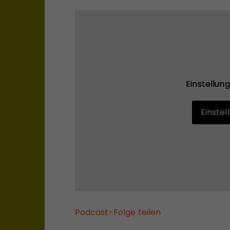
Einstellun
Einstellun
Einste
Einste
Podcast-Folge teilen