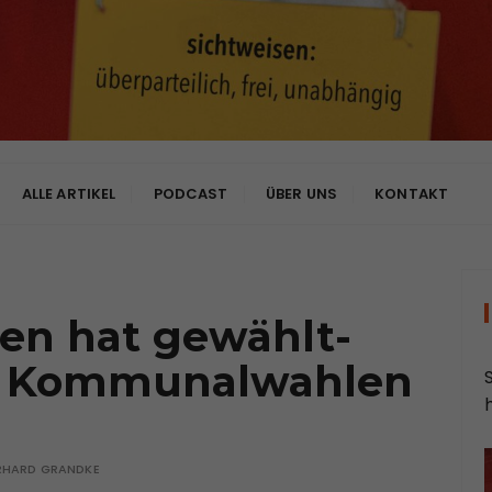
bhängig
ALLE ARTIKEL
PODCAST
ÜBER UNS
KONTAKT
sen hat gewählt-
er Kommunalwahlen
RHARD GRANDKE