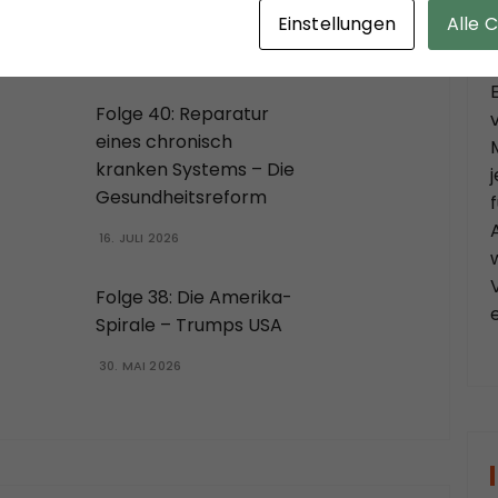
Einstellungen
Alle 
Folge 40: Reparatur
eines chronisch
kranken Systems – Die
Gesundheitsreform
16. JULI 2026
Folge 38: Die Amerika-
Spirale – Trumps USA
30. MAI 2026