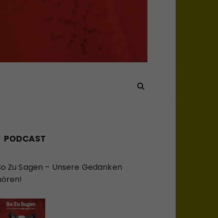
PODCAST
So Zu Sagen – Unsere Gedanken
hören!