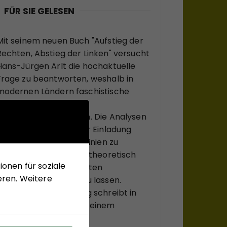
FÜR SIE GELESEN
Mit seinem neuen Buch "Aufstieg der
Rechten, Abstieg der Linken" versucht
Hans-Jürgen Arlt die hochaktuelle
Frage zu beantworten, weshalb in
modernen Ländern faschistische
Krisenlösungen so viel
Anziehungskraft haben. Die Analysen
des Buches sollen einer Einladung
sein, bekannte Diskurslinien zu
verlassen, sich, systemtheoretisch
onen für soziale
inspiriert, zu ungewohnten
eren. Weitere
Sichtweisen anregen zu lassen.
Matthias Schulze-Böing schreibt in
seinem Buch-Tipp von einem
"kühnem Entwurf eines