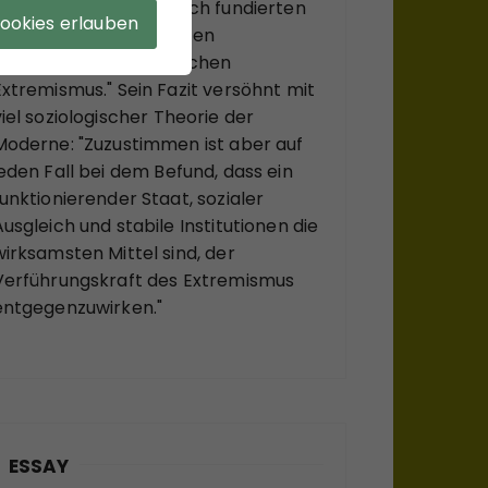
gesellschaftstheoretisch fundierten
Cookies erlauben
Konzepts zu einem neuen
Verständnis des politischen
Extremismus." Sein Fazit versöhnt mit
viel soziologischer Theorie der
Moderne: "Zuzustimmen ist aber auf
jeden Fall bei dem Befund, dass ein
funktionierender Staat, sozialer
Ausgleich und stabile Institutionen die
wirksamsten Mittel sind, der
Verführungskraft des Extremismus
entgegenzuwirken."
ESSAY