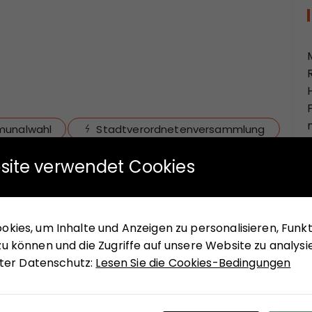
unalwahl
Stadtverordnetenversammlung
site verwendet Cookies
NÄCHSTER BEITRAG
kies, um Inhalte und Anzeigen zu personalisieren, Funkti
u können und die Zugriffe auf unsere Website zu analysi
Eine Folge von Irrtümern
unter Datenschutz:
Lesen Sie die Cookies-Bedingungen