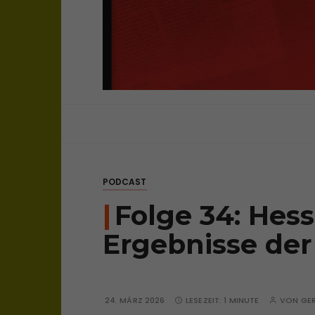
sichtweisen: überparteilich, frei, una
bloghaus
PODCAST
Folge 34: Hes
Ergebnisse d
24. MÄRZ 2026
LESEZEIT:
1 MINUTE
VON
GE