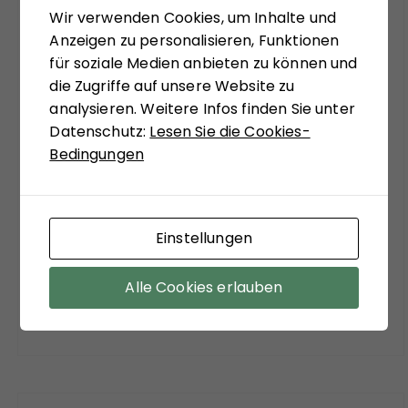
sein, bekannte Diskurslinien zu verlassen, sich,
Wir verwenden Cookies, um Inhalte und
systemtheoretisch inspiriert, zu ungewohnten
Anzeigen zu personalisieren, Funktionen
Sichtweisen anregen zu lassen. Matthias
für soziale Medien anbieten zu können und
Schulze-Böing schreibt in seinem Buch-Tipp
die Zugriffe auf unsere Website zu
von einem "kühnem Entwurf eines
analysieren. Weitere Infos finden Sie unter
gesellschaftstheoretisch fundierten Konzepts
Datenschutz:
Lesen Sie die Cookies-
zu einem neuen Verständnis des politischen
Bedingungen
Extremismus." Sein Fazit versöhnt mit viel
soziologischer Theorie der Moderne:
"Zuzustimmen ist aber auf jeden Fall bei dem
Befund, dass ein funktionierender Staat, sozialer
Einstellungen
Ausgleich und stabile Institutionen die
wirksamsten Mittel sind, der Verführungskraft
Alle Cookies erlauben
des Extremismus entgegenzuwirken."