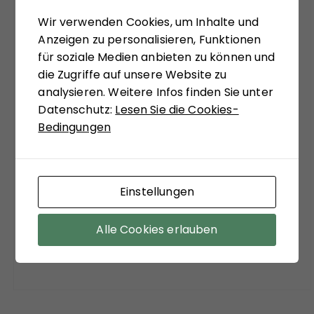
sein, bekannte Diskurslinien zu verlassen, sich,
Wir verwenden Cookies, um Inhalte und
systemtheoretisch inspiriert, zu ungewohnten
Anzeigen zu personalisieren, Funktionen
Sichtweisen anregen zu lassen. Matthias
für soziale Medien anbieten zu können und
Schulze-Böing schreibt in seinem Buch-Tipp
die Zugriffe auf unsere Website zu
von einem "kühnem Entwurf eines
analysieren. Weitere Infos finden Sie unter
gesellschaftstheoretisch fundierten Konzepts
Datenschutz:
Lesen Sie die Cookies-
zu einem neuen Verständnis des politischen
Bedingungen
Extremismus." Sein Fazit versöhnt mit viel
soziologischer Theorie der Moderne:
"Zuzustimmen ist aber auf jeden Fall bei dem
Einstellungen
Befund, dass ein funktionierender Staat, sozialer
Ausgleich und stabile Institutionen die
wirksamsten Mittel sind, der Verführungskraft
Alle Cookies erlauben
des Extremismus entgegenzuwirken."