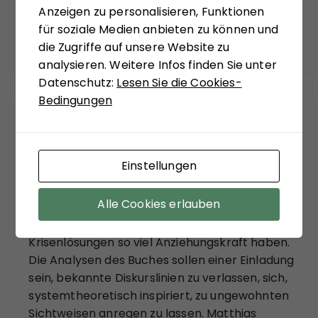
Anzeigen zu personalisieren, Funktionen
Das meinen andere.
für soziale Medien anbieten zu können und
die Zugriffe auf unsere Website zu
analysieren. Weitere Infos finden Sie unter
Datenschutz:
Lesen Sie die Cookies-
Bedingungen
FÜR SIE GELESEN
Einstellungen
Mit seinem neuen Buch "Aufstieg der Rechten,
Abstieg der Linken" versucht Hans-Jürgen Arlt
Alle Cookies erlauben
die hochaktuelle Frage zu beantworten,
weshalb in modernen Ländern faschistische
Krisenlösungen so viel Anziehungskraft haben.
Die Analysen des Buches sollen einer Einladung
sein, bekannte Diskurslinien zu verlassen, sich,
systemtheoretisch inspiriert, zu ungewohnten
Sichtweisen anregen zu lassen. Matthias