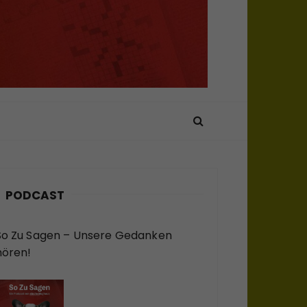
PODCAST
So Zu Sagen – Unsere Gedanken
hören!