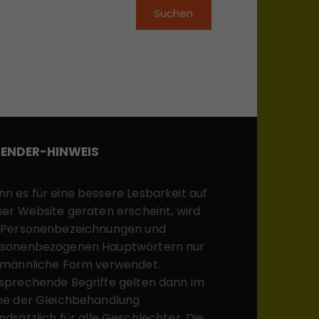
Suchen
ENDER-HINWEIS
n es für eine bessere Lesbarkeit auf
ser Website geraten erscheint, wird
 Personenbezeichnungen und
sonenbezogenen Hauptwörtern nur
 männliche Form verwendet.
sprechende Begriffe gelten dann im
ne der Gleichbehandlung
ndsätzlich für alle Geschlechter. Die