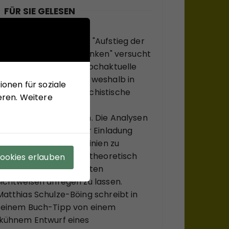
FÜR SIE GELESEN
Mit seinem neuen Buch "Aufstieg der
Rechten, Abstieg der Linken" versucht
Hans-Jürgen Arlt die hochaktuelle
Frage zu beantworten, weshalb in
onen für soziale
modernen Ländern faschistische
eren. Weitere
Krisenlösungen so viel
Anziehungskraft haben. Die Analysen
des Buches sollen einer Einladung
sein, bekannte Diskurslinien zu
verlassen, sich, systemtheoretisch
Cookies erlauben
inspiriert, zu ungewohnten
Sichtweisen anregen zu lassen.
Matthias Schulze-Böing schreibt in
seinem Buch-Tipp von einem
"kühnem Entwurf eines