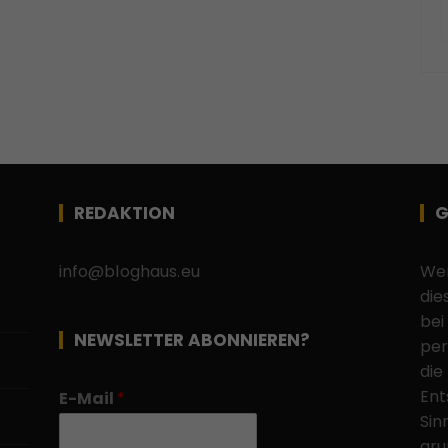
REDAKTION
G
info@bloghaus.eu
Wen
die
bei
NEWSLETTER ABONNIEREN?
per
die
Ent
E-Mail
*
Sin
gru