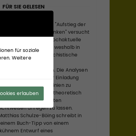
FÜR SIE GELESEN
Mit seinem neuen Buch "Aufstieg der
Rechten, Abstieg der Linken" versucht
Hans-Jürgen Arlt die hochaktuelle
Frage zu beantworten, weshalb in
onen für soziale
modernen Ländern faschistische
eren. Weitere
Krisenlösungen so viel
Anziehungskraft haben. Die Analysen
des Buches sollen einer Einladung
sein, bekannte Diskurslinien zu
verlassen, sich, systemtheoretisch
Cookies erlauben
inspiriert, zu ungewohnten
Sichtweisen anregen zu lassen.
Matthias Schulze-Böing schreibt in
seinem Buch-Tipp von einem
"kühnem Entwurf eines