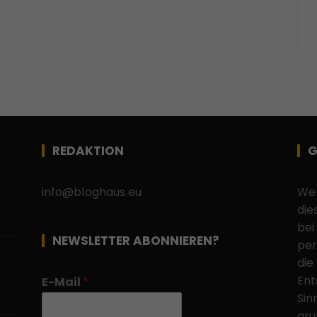
REDAKTION
G
info@bloghaus.eu
Wen
die
bei
NEWSLETTER ABONNIEREN?
per
die
Ent
E-Mail
*
Sin
gru