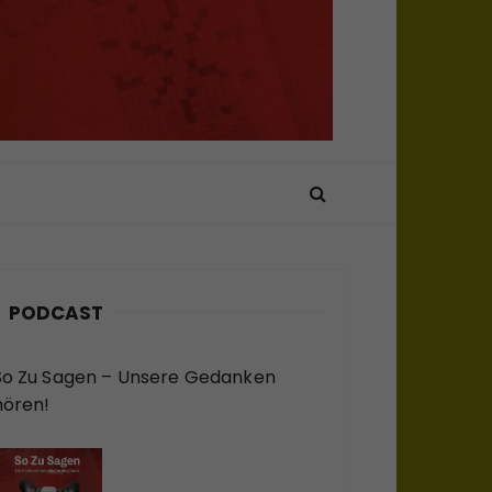
PODCAST
So Zu Sagen – Unsere Gedanken
hören!