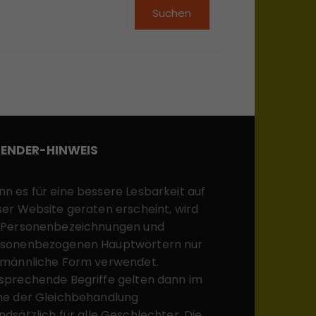
Suchen
ENDER-HINWEIS
n es für eine bessere Lesbarkeit auf
ser Website geraten erscheint, wird
 Personenbezeichnungen und
sonenbezogenen Hauptwörtern nur
 männliche Form verwendet.
sprechende Begriffe gelten dann im
ne der Gleichbehandlung
ndsätzlich für alle Geschlechter. Die