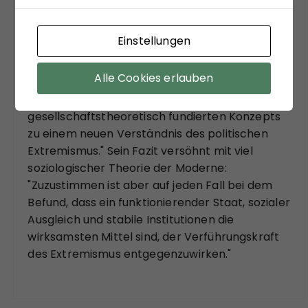
Die Analysen des Buches sollen einer Einladung
sein, bekannte Diskurslinien zu verlassen, sich,
Einstellungen
systemtheoretisch inspiriert, zu ungewohnten
Sichtweisen anregen zu lassen. Matthias
Alle Cookies erlauben
Schulze-Böing schreibt in seinem Buch-Tipp
von einem "kühnem Entwurf eines
gesellschaftstheoretisch fundierten Konzepts
zu einem neuen Verständnis des politischen
Extremismus." Sein Fazit versöhnt mit viel
soziologischer Theorie der Moderne:
"Zuzustimmen ist aber auf jeden Fall bei dem
Befund, dass ein funktionierender Staat, sozialer
Ausgleich und stabile Institutionen die
wirksamsten Mittel sind, der Verführungskraft
des Extremismus entgegenzuwirken."