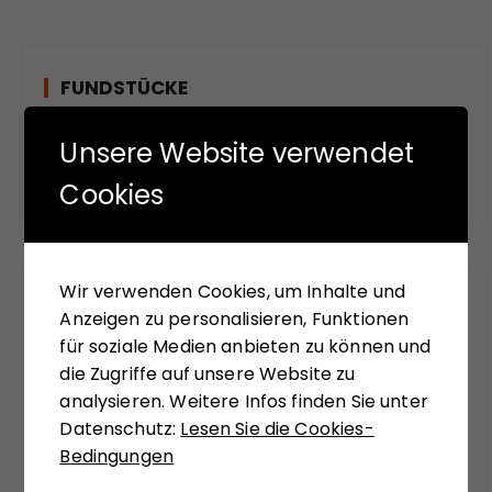
FUNDSTÜCKE
Unsere Website verwendet
Das meinen andere.
Cookies
Wir verwenden Cookies, um Inhalte und
FÜR SIE GELESEN
Anzeigen zu personalisieren, Funktionen
für soziale Medien anbieten zu können und
die Zugriffe auf unsere Website zu
Mit seinem neuen Buch "Aufstieg der Rechten,
analysieren. Weitere Infos finden Sie unter
Abstieg der Linken" versucht Hans-Jürgen Arlt
Datenschutz:
Lesen Sie die Cookies-
die hochaktuelle Frage zu beantworten,
Bedingungen
weshalb in modernen Ländern faschistische
Krisenlösungen so viel Anziehungskraft haben.