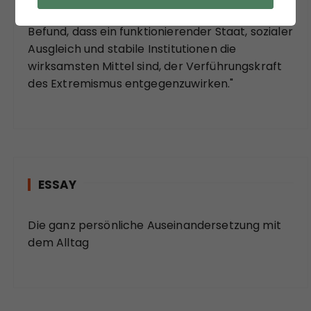
"Zuzustimmen ist aber auf jeden Fall bei dem
Befund, dass ein funktionierender Staat, sozialer
Ausgleich und stabile Institutionen die
wirksamsten Mittel sind, der Verführungskraft
des Extremismus entgegenzuwirken."
ESSAY
Die ganz persönliche Auseinandersetzung mit
dem Alltag