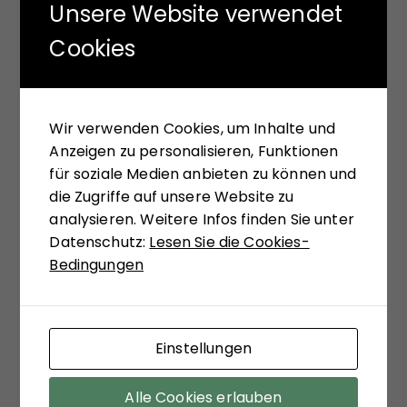
Unsere Website verwendet
FÜR SIE GELESEN
Cookies
Mit seinem neuen Buch "Aufstieg der Rechten,
Abstieg der Linken" versucht Hans-Jürgen Arlt
Wir verwenden Cookies, um Inhalte und
die hochaktuelle Frage zu beantworten,
Anzeigen zu personalisieren, Funktionen
weshalb in modernen Ländern faschistische
für soziale Medien anbieten zu können und
Krisenlösungen so viel Anziehungskraft haben.
die Zugriffe auf unsere Website zu
Die Analysen des Buches sollen einer Einladung
analysieren. Weitere Infos finden Sie unter
sein, bekannte Diskurslinien zu verlassen, sich,
Datenschutz:
Lesen Sie die Cookies-
systemtheoretisch inspiriert, zu ungewohnten
Bedingungen
Sichtweisen anregen zu lassen. Matthias
Schulze-Böing schreibt in seinem Buch-Tipp
von einem "kühnem Entwurf eines
gesellschaftstheoretisch fundierten Konzepts
Einstellungen
zu einem neuen Verständnis des politischen
Extremismus." Sein Fazit versöhnt mit viel
Alle Cookies erlauben
soziologischer Theorie der Moderne: