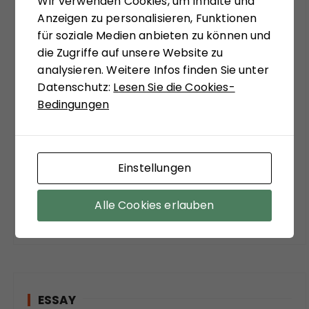
Wir verwenden Cookies, um Inhalte und
Sichtweisen anregen zu lassen. Matthias
Anzeigen zu personalisieren, Funktionen
Schulze-Böing schreibt in seinem Buch-Tipp
für soziale Medien anbieten zu können und
von einem "kühnem Entwurf eines
die Zugriffe auf unsere Website zu
gesellschaftstheoretisch fundierten Konzepts
analysieren. Weitere Infos finden Sie unter
zu einem neuen Verständnis des politischen
Datenschutz:
Lesen Sie die Cookies-
Extremismus." Sein Fazit versöhnt mit viel
Bedingungen
soziologischer Theorie der Moderne:
"Zuzustimmen ist aber auf jeden Fall bei dem
Befund, dass ein funktionierender Staat, sozialer
Ausgleich und stabile Institutionen die
Einstellungen
wirksamsten Mittel sind, der Verführungskraft
des Extremismus entgegenzuwirken."
Alle Cookies erlauben
ESSAY