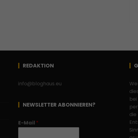
REDAKTION
G
info@bloghaus.eu
Wen
die
bei
NEWSLETTER ABONNIEREN?
per
die
Ent
E-Mail
*
Sin
gru