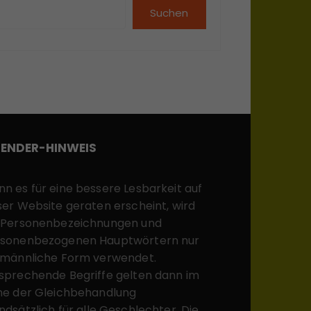
Suchen
ENDER-HINWEIS
n es für eine bessere Lesbarkeit auf
ser Website geraten erscheint, wird
 Personenbezeichnungen und
sonenbezogenen Hauptwörtern nur
 männliche Form verwendet.
sprechende Begriffe gelten dann im
ne der Gleichbehandlung
ndsätzlich für alle Geschlechter. Die