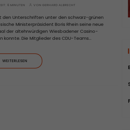
ZEIT:
6 MINUTEN
VON
GERHARD ALBRECHT
eit den Unterschriften unter den schwarz-grünen
ssische Ministerpräsident Boris Rhein seine neue
saal der altehrwürdigen Wiesbadener Casino-
len konnte. Die Mitglieder des CDU-Teams…
WEITERLESEN