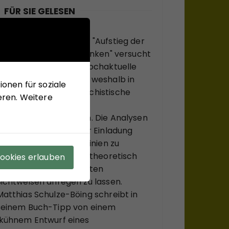
FÜR SIE GELESEN
Mit seinem neuen Buch "Aufstieg der
Rechten, Abstieg der Linken" versucht
Hans-Jürgen Arlt die hochaktuelle
Frage zu beantworten, weshalb in
onen für soziale
modernen Ländern faschistische
eren. Weitere
Krisenlösungen so viel
Anziehungskraft haben. Die Analysen
des Buches sollen einer Einladung
sein, bekannte Diskurslinien zu
verlassen, sich, systemtheoretisch
Cookies erlauben
inspiriert, zu ungewohnten
Sichtweisen anregen zu lassen.
Matthias Schulze-Böing schreibt in
seinem Buch-Tipp von einem
"kühnem Entwurf eines