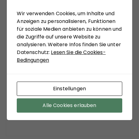
Die Analysen des Buches sollen einer Einladung
Wir verwenden Cookies, um Inhalte und
sein, bekannte Diskurslinien zu verlassen, sich,
Anzeigen zu personalisieren, Funktionen
systemtheoretisch inspiriert, zu ungewohnten
für soziale Medien anbieten zu können und
Sichtweisen anregen zu lassen. Matthias
die Zugriffe auf unsere Website zu
Schulze-Böing schreibt in seinem Buch-Tipp
analysieren. Weitere Infos finden Sie unter
von einem "kühnem Entwurf eines
Datenschutz:
Lesen Sie die Cookies-
gesellschaftstheoretisch fundierten Konzepts
Bedingungen
zu einem neuen Verständnis des politischen
Extremismus." Sein Fazit versöhnt mit viel
soziologischer Theorie der Moderne:
"Zuzustimmen ist aber auf jeden Fall bei dem
Einstellungen
Befund, dass ein funktionierender Staat, sozialer
Ausgleich und stabile Institutionen die
Alle Cookies erlauben
wirksamsten Mittel sind, der Verführungskraft
des Extremismus entgegenzuwirken."