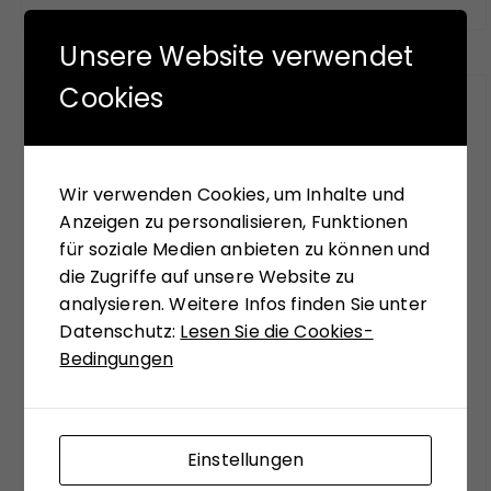
Unsere Website verwendet
Cookies
FÜR SIE GELESEN
Mit seinem neuen Buch "Aufstieg der Rechten,
Wir verwenden Cookies, um Inhalte und
Abstieg der Linken" versucht Hans-Jürgen Arlt
Anzeigen zu personalisieren, Funktionen
die hochaktuelle Frage zu beantworten,
für soziale Medien anbieten zu können und
weshalb in modernen Ländern faschistische
die Zugriffe auf unsere Website zu
Krisenlösungen so viel Anziehungskraft haben.
analysieren. Weitere Infos finden Sie unter
Die Analysen des Buches sollen einer Einladung
Datenschutz:
Lesen Sie die Cookies-
sein, bekannte Diskurslinien zu verlassen, sich,
Bedingungen
systemtheoretisch inspiriert, zu ungewohnten
Sichtweisen anregen zu lassen. Matthias
Schulze-Böing schreibt in seinem Buch-Tipp
von einem "kühnem Entwurf eines
Einstellungen
gesellschaftstheoretisch fundierten Konzepts