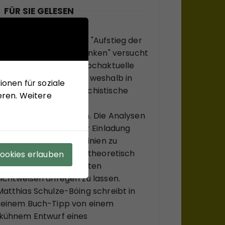
FÜR SIE GELESEN
Mit seinem neuen Buch "Aufstieg der
Rechten, Abstieg der Linken" versucht
Hans-Jürgen Arlt die hochaktuelle
Frage zu beantworten, weshalb in
onen für soziale
modernen Ländern faschistische
eren. Weitere
Krisenlösungen so viel
Anziehungskraft haben. Die Analysen
des Buches sollen einer Einladung
sein, bekannte Diskurslinien zu
verlassen, sich, systemtheoretisch
Cookies erlauben
inspiriert, zu ungewohnten
Sichtweisen anregen zu lassen.
Matthias Schulze-Böing schreibt in
seinem Buch-Tipp von einem
"kühnem Entwurf eines