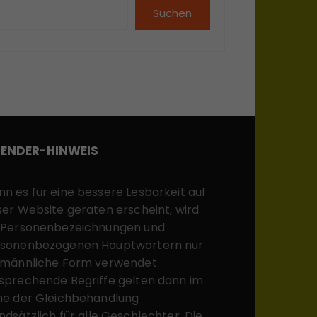
Suchen
ENDER-HINWEIS
n es für eine bessere Lesbarkeit auf
ser Website geraten erscheint, wird
 Personenbezeichnungen und
sonenbezogenen Hauptwörtern nur
 männliche Form verwendet.
sprechende Begriffe gelten dann im
ne der Gleichbehandlung
ndsätzlich für alle Geschlechter. Die