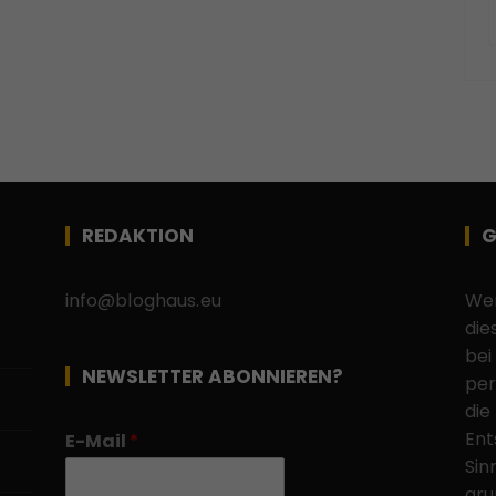
REDAKTION
G
info@bloghaus.eu
Wen
die
bei
NEWSLETTER ABONNIEREN?
per
die
Ent
E-Mail
*
Sin
gru