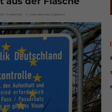
st aus der Flasche
ZEIT:
11 MINUTEN
VON
GERHARD ALBRECHT