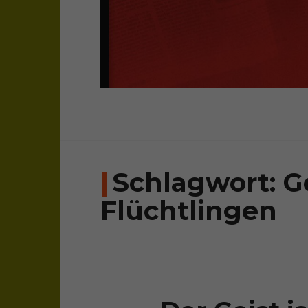
sichtweisen: überparteilich, frei, una
bloghaus
Schlagwort:
G
Flüchtlingen