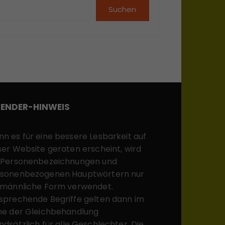
Suchen
ENDER-HINWEIS
n es für eine bessere Lesbarkeit auf
ser Website geraten erscheint, wird
 Personenbezeichnungen und
sonenbezogenen Hauptwörtern nur
 männliche Form verwendet.
sprechende Begriffe gelten dann im
ne der Gleichbehandlung
ndsätzlich für alle Geschlechter. Die