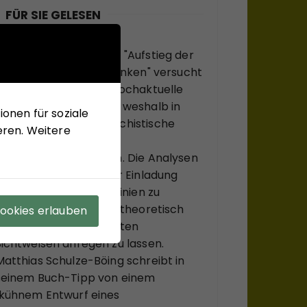
FÜR SIE GELESEN
Mit seinem neuen Buch "Aufstieg der
Rechten, Abstieg der Linken" versucht
Hans-Jürgen Arlt die hochaktuelle
Frage zu beantworten, weshalb in
onen für soziale
modernen Ländern faschistische
eren. Weitere
Krisenlösungen so viel
Anziehungskraft haben. Die Analysen
des Buches sollen einer Einladung
sein, bekannte Diskurslinien zu
verlassen, sich, systemtheoretisch
Cookies erlauben
inspiriert, zu ungewohnten
Sichtweisen anregen zu lassen.
Matthias Schulze-Böing schreibt in
seinem Buch-Tipp von einem
"kühnem Entwurf eines