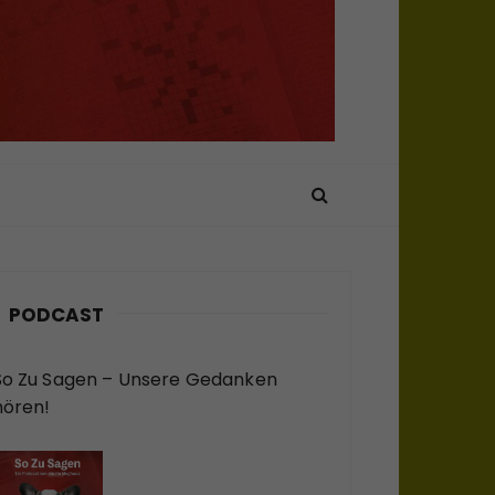
PODCAST
So Zu Sagen – Unsere Gedanken
hören!