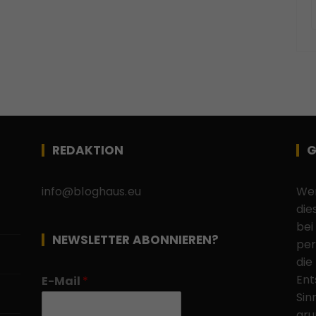
REDAKTION
G
info@bloghaus.eu
Wen
die
bei
NEWSLETTER ABONNIEREN?
per
die
Ent
E-Mail
*
Sin
gru