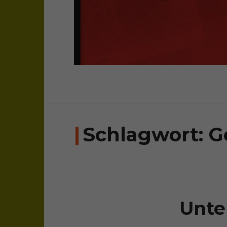
sichtweisen: überparteilich, frei, una
bloghaus
Schlagwort:
G
Unte