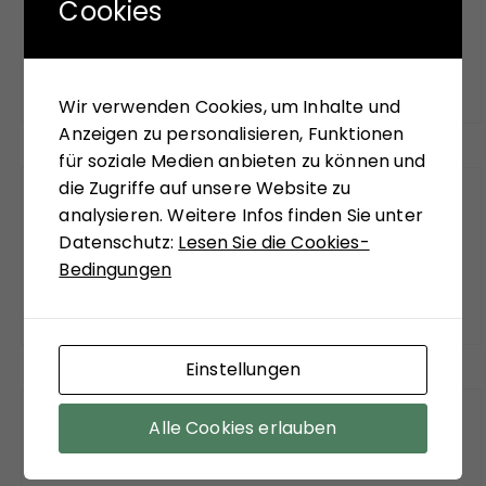
Cookies
Kurz und knapp das, was uns noch aufgefallen
ist.
Wir verwenden Cookies, um Inhalte und
Anzeigen zu personalisieren, Funktionen
für soziale Medien anbieten zu können und
die Zugriffe auf unsere Website zu
FUNDSTÜCKE
analysieren. Weitere Infos finden Sie unter
Datenschutz:
Lesen Sie die Cookies-
Bedingungen
Das meinen andere.
Einstellungen
Alle Cookies erlauben
FÜR SIE GELESEN