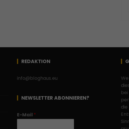
REDAKTION
G
info@bloghaus.eu
Wen
die
bei
NEWSLETTER ABONNIEREN?
per
die
Ent
E-Mail
*
Sin
gru