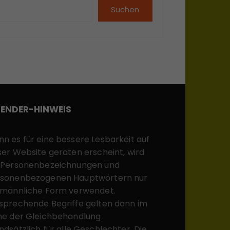
Suchen
ENDER-HINWEIS
n es für eine bessere Lesbarkeit auf
ser Website geraten erscheint, wird
 Personenbezeichnungen und
sonenbezogenen Hauptwörtern nur
 männliche Form verwendet.
sprechende Begriffe gelten dann im
ne der Gleichbehandlung
ndsätzlich für alle Geschlechter. Die