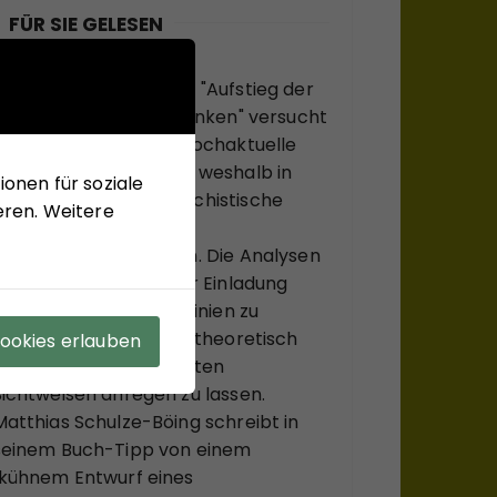
FÜR SIE GELESEN
Mit seinem neuen Buch "Aufstieg der
Rechten, Abstieg der Linken" versucht
Hans-Jürgen Arlt die hochaktuelle
Frage zu beantworten, weshalb in
onen für soziale
modernen Ländern faschistische
eren. Weitere
Krisenlösungen so viel
Anziehungskraft haben. Die Analysen
des Buches sollen einer Einladung
sein, bekannte Diskurslinien zu
verlassen, sich, systemtheoretisch
Cookies erlauben
inspiriert, zu ungewohnten
Sichtweisen anregen zu lassen.
Matthias Schulze-Böing schreibt in
seinem Buch-Tipp von einem
"kühnem Entwurf eines