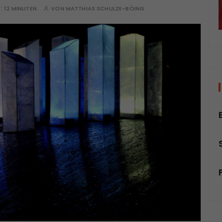
T:
12 MINUTEN
VON
MATTHIAS SCHULZE-BÖING