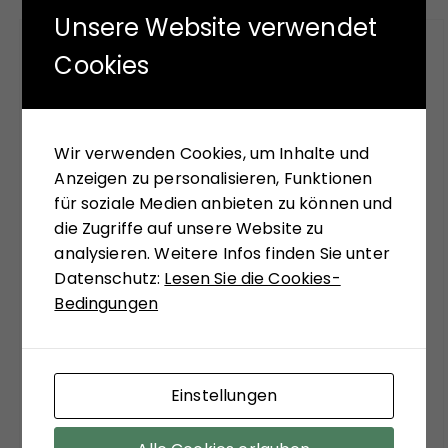
Unsere Website verwendet
FÜR SIE GELESEN
Cookies
Mit seinem neuen Buch "Aufstieg der Rechten,
Abstieg der Linken" versucht Hans-Jürgen Arlt
Wir verwenden Cookies, um Inhalte und
die hochaktuelle Frage zu beantworten,
Anzeigen zu personalisieren, Funktionen
weshalb in modernen Ländern faschistische
für soziale Medien anbieten zu können und
Krisenlösungen so viel Anziehungskraft haben.
die Zugriffe auf unsere Website zu
Die Analysen des Buches sollen einer Einladung
analysieren. Weitere Infos finden Sie unter
sein, bekannte Diskurslinien zu verlassen, sich,
Datenschutz:
Lesen Sie die Cookies-
systemtheoretisch inspiriert, zu ungewohnten
Bedingungen
Sichtweisen anregen zu lassen. Matthias
Schulze-Böing schreibt in seinem Buch-Tipp
von einem "kühnem Entwurf eines
gesellschaftstheoretisch fundierten Konzepts
Einstellungen
zu einem neuen Verständnis des politischen
Extremismus." Sein Fazit versöhnt mit viel