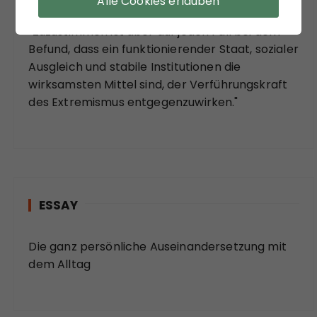
Alle Cookies erlauben
soziologischer Theorie der Moderne:
"Zuzustimmen ist aber auf jeden Fall bei dem
Befund, dass ein funktionierender Staat, sozialer
Ausgleich und stabile Institutionen die
wirksamsten Mittel sind, der Verführungskraft
des Extremismus entgegenzuwirken."
ESSAY
Die ganz persönliche Auseinandersetzung mit
dem Alltag