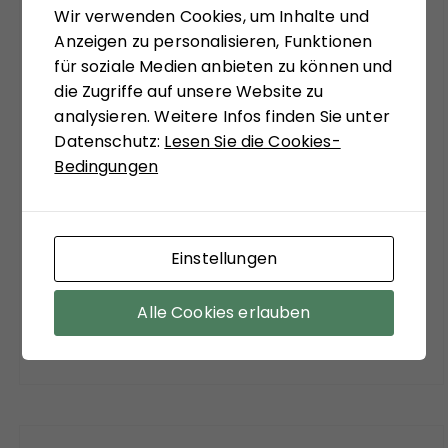
Wir verwenden Cookies, um Inhalte und
systemtheoretisch inspiriert, zu ungewohnten
Anzeigen zu personalisieren, Funktionen
Sichtweisen anregen zu lassen. Matthias
für soziale Medien anbieten zu können und
Schulze-Böing schreibt in seinem Buch-Tipp
die Zugriffe auf unsere Website zu
von einem "kühnem Entwurf eines
analysieren. Weitere Infos finden Sie unter
gesellschaftstheoretisch fundierten Konzepts
Datenschutz:
Lesen Sie die Cookies-
zu einem neuen Verständnis des politischen
Bedingungen
Extremismus." Sein Fazit versöhnt mit viel
soziologischer Theorie der Moderne:
"Zuzustimmen ist aber auf jeden Fall bei dem
Befund, dass ein funktionierender Staat, sozialer
Einstellungen
Ausgleich und stabile Institutionen die
wirksamsten Mittel sind, der Verführungskraft
Alle Cookies erlauben
des Extremismus entgegenzuwirken."