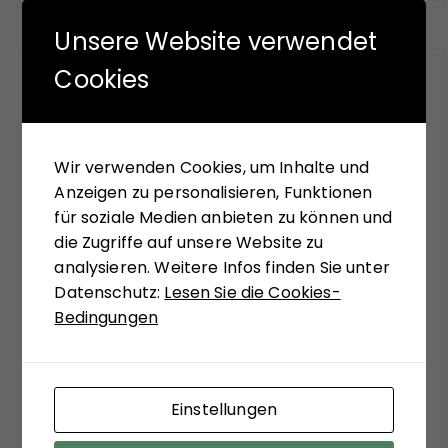
Unsere Website verwendet
Cookies
FÜR SIE GELESEN
Mit seinem neuen Buch "Aufstieg der Rechten,
Wir verwenden Cookies, um Inhalte und
Abstieg der Linken" versucht Hans-Jürgen Arlt
Anzeigen zu personalisieren, Funktionen
die hochaktuelle Frage zu beantworten,
für soziale Medien anbieten zu können und
weshalb in modernen Ländern faschistische
die Zugriffe auf unsere Website zu
Krisenlösungen so viel Anziehungskraft haben.
analysieren. Weitere Infos finden Sie unter
Die Analysen des Buches sollen einer Einladung
Datenschutz:
Lesen Sie die Cookies-
sein, bekannte Diskurslinien zu verlassen, sich,
Bedingungen
systemtheoretisch inspiriert, zu ungewohnten
Sichtweisen anregen zu lassen. Matthias
Schulze-Böing schreibt in seinem Buch-Tipp
von einem "kühnem Entwurf eines
Einstellungen
gesellschaftstheoretisch fundierten Konzepts
zu einem neuen Verständnis des politischen