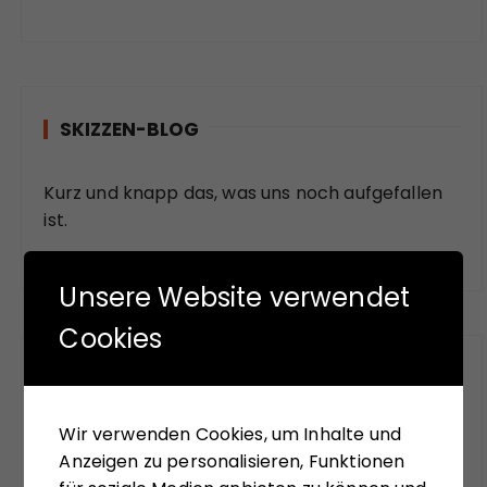
SKIZZEN-BLOG
Kurz und knapp das, was uns noch aufgefallen
ist.
Unsere Website verwendet
Cookies
FUNDSTÜCKE
Wir verwenden Cookies, um Inhalte und
Das meinen andere.
Anzeigen zu personalisieren, Funktionen