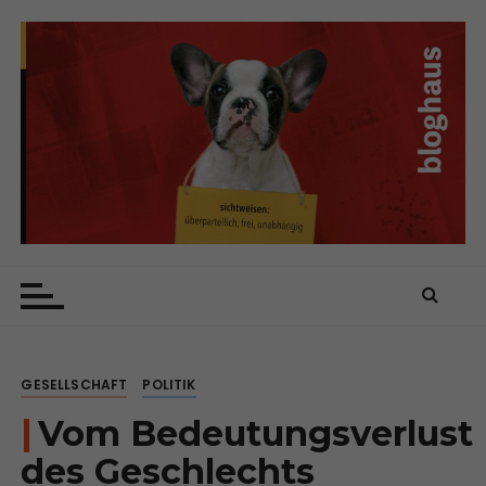
Z
u
m
I
n
h
a
l
t
s
bloghaus
sichtweisen: überparteilich, frei, unabhängig
p
r
i
n
GESELLSCHAFT
POLITIK
g
e
Vom Bedeutungsverlust
n
des Geschlechts