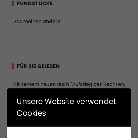
FUNDSTÜCKE
Das meinen andere.
FÜR SIE GELESEN
Mit seinem neuen Buch "Aufstieg der Rechten,
Abstieg der Linken" versucht Hans-Jürgen Arlt
die hochaktuelle Frage zu beantworten,
Unsere Website verwendet
weshalb in modernen Ländern faschistische
Cookies
Krisenlösungen so viel Anziehungskraft haben.
Die Analysen des Buches sollen einer Einladung
sein, bekannte Diskurslinien zu verlassen, sich,