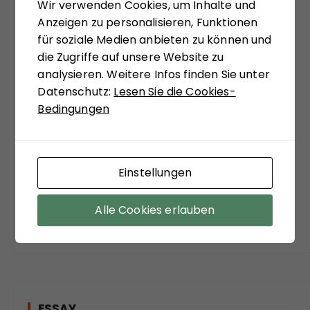
systemtheoretisch inspiriert, zu ungewohnten
Wir verwenden Cookies, um Inhalte und
Sichtweisen anregen zu lassen. Matthias
Anzeigen zu personalisieren, Funktionen
Schulze-Böing schreibt in seinem Buch-Tipp
für soziale Medien anbieten zu können und
von einem "kühnem Entwurf eines
die Zugriffe auf unsere Website zu
gesellschaftstheoretisch fundierten Konzepts
analysieren. Weitere Infos finden Sie unter
zu einem neuen Verständnis des politischen
Datenschutz:
Lesen Sie die Cookies-
Extremismus." Sein Fazit versöhnt mit viel
Bedingungen
soziologischer Theorie der Moderne:
"Zuzustimmen ist aber auf jeden Fall bei dem
Befund, dass ein funktionierender Staat, sozialer
Einstellungen
Ausgleich und stabile Institutionen die
wirksamsten Mittel sind, der Verführungskraft
des Extremismus entgegenzuwirken."
Alle Cookies erlauben
ESSAY