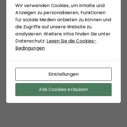
Wir verwenden Cookies, um Inhalte und
systemtheoretisch inspiriert, zu ungewohnten
Anzeigen zu personalisieren, Funktionen
Sichtweisen anregen zu lassen. Matthias
für soziale Medien anbieten zu können und
Schulze-Böing schreibt in seinem Buch-Tipp
die Zugriffe auf unsere Website zu
von einem "kühnem Entwurf eines
analysieren. Weitere Infos finden Sie unter
gesellschaftstheoretisch fundierten Konzepts
Datenschutz:
Lesen Sie die Cookies-
zu einem neuen Verständnis des politischen
Bedingungen
Extremismus." Sein Fazit versöhnt mit viel
soziologischer Theorie der Moderne:
"Zuzustimmen ist aber auf jeden Fall bei dem
Befund, dass ein funktionierender Staat, sozialer
Einstellungen
Ausgleich und stabile Institutionen die
wirksamsten Mittel sind, der Verführungskraft
Alle Cookies erlauben
des Extremismus entgegenzuwirken."