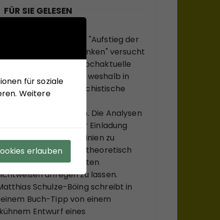
FÜR SIE GELESEN
Mit seinem neuen Buch "Aufstieg der
Rechten, Abstieg der Linken" versucht
Hans-Jürgen Arlt die hochaktuelle
Frage zu beantworten, weshalb in
onen für soziale
modernen Ländern faschistische
eren. Weitere
Krisenlösungen so viel
Anziehungskraft haben. Die Analysen
des Buches sollen einer Einladung
sein, bekannte Diskurslinien zu
verlassen, sich, systemtheoretisch
Cookies erlauben
inspiriert, zu ungewohnten
Sichtweisen anregen zu lassen.
Matthias Schulze-Böing schreibt in
seinem Buch-Tipp von einem
"kühnem Entwurf eines