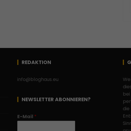
REDAKTION
G
info@bloghaus.eu
Wen
die
bei
NEWSLETTER ABONNIEREN?
per
die
Ent
E-Mail
*
Sin
gru