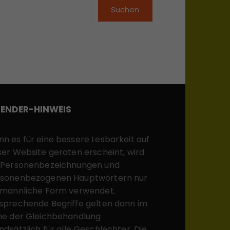
Suchen
ENDER-HINWEIS
n es für eine bessere Lesbarkeit auf
ser Website geraten erscheint, wird
 Personenbezeichnungen und
sonenbezogenen Hauptwörtern nur
 männliche Form verwendet.
sprechende Begriffe gelten dann im
ne der Gleichbehandlung
ndsätzlich für alle Geschlechter. Die