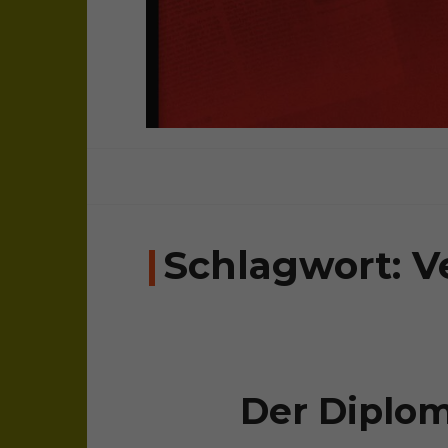
sichtweisen: überparteilich, frei, una
bloghaus
Schlagwort:
V
Der Diplom