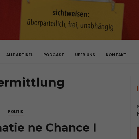
bhängig
ALLE ARTIKEL
PODCAST
ÜBER UNS
KONTAKT
ermittlung
POLITIK
atie ne Chance I