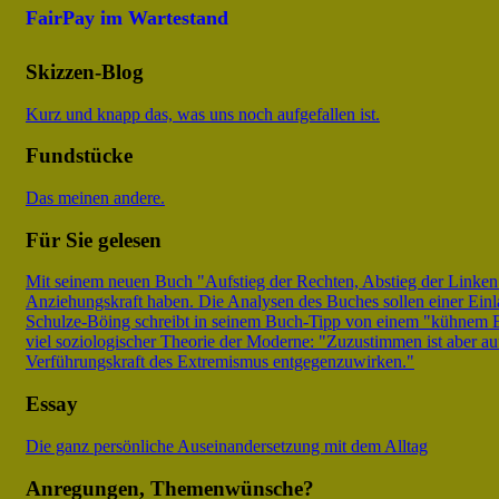
Cookies
FairPay im Wartestand
helfen
Webseiten-
Besitzern zu
Skizzen-Blog
verstehen, wie
Besucher mit
Kurz und knapp das, was uns noch aufgefallen ist.
Webseiten
interagieren,
Fundstücke
indem
Informationen
Das meinen andere.
anonym
gesammelt
Für Sie gelesen
und gemeldet
werden.
Mit seinem neuen Buch "Aufstieg der Rechten, Abstieg der Linken"
Anziehungskraft haben. Die Analysen des Buches sollen einer Einlad
Schulze-Böing schreibt in seinem Buch-Tipp von einem "kühnem Ent
Präferenzen
viel soziologischer Theorie der Moderne: "Zuzustimmen ist aber auf 
Präferenz-
Verführungskraft des Extremismus entgegenzuwirken."
Cookies
ermöglichen
Essay
einer
Webseite sich
Die ganz persönliche Auseinandersetzung mit dem Alltag
an
Informationen
Anregungen, Themenwünsche?