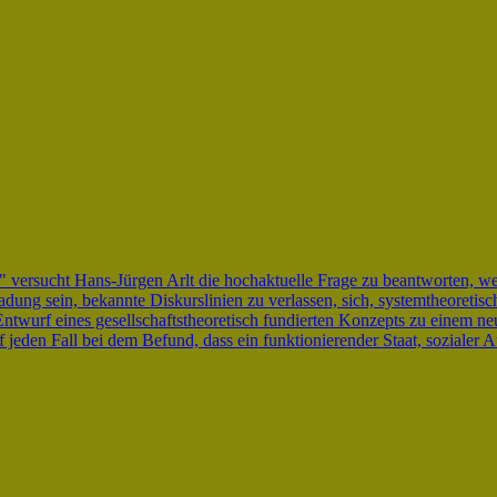
 versucht Hans-Jürgen Arlt die hochaktuelle Frage zu beantworten, we
ung sein, bekannte Diskurslinien zu verlassen, sich, systemtheoretisc
wurf eines gesellschaftstheoretisch fundierten Konzepts zu einem neu
jeden Fall bei dem Befund, dass ein funktionierender Staat, sozialer Au