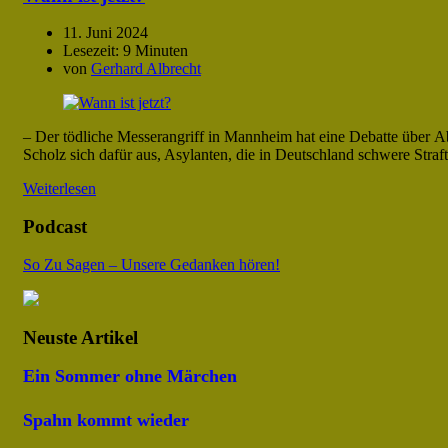
Notwendig
11. Juni 2024
Notwendige
Lesezeit:
9 Minuten
Cookies helfen
von
Gerhard Albrecht
dabei, eine
Webseite nutzbar
zu machen,
indem sie
– Der tödliche Messerangriff in Mannheim hat eine Debatte über A
Grundfunktionen
Scholz sich dafür aus, Asylanten, die in Deutschland schwere Stra
wie
Seitennavigation
Weiterlesen
und Zugriff auf
Podcast
sichere Bereiche
der Webseite
ermöglichen.
So Zu Sagen – Unsere Gedanken hören!
Die Webseite
kann ohne diese
Cookies nicht
richtig
Neuste Artikel
funktionieren.
Ein Sommer ohne Märchen
Statistiken
Spahn kommt wieder
Statistik-