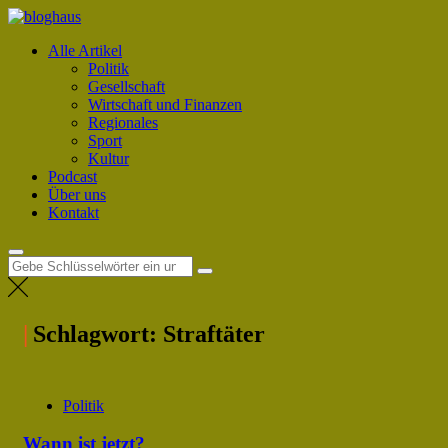
Zum
bloghaus
Inhalt
sichtweisen: überparteilich, frei, unabhängig
Alle Artikel
springen
Politik
Gesellschaft
Wirtschaft und Finanzen
Regionales
Sport
Kultur
Podcast
Über uns
Kontakt
Suche
nach:
Schlagwort:
Straftäter
Politik
Wann ist jetzt?