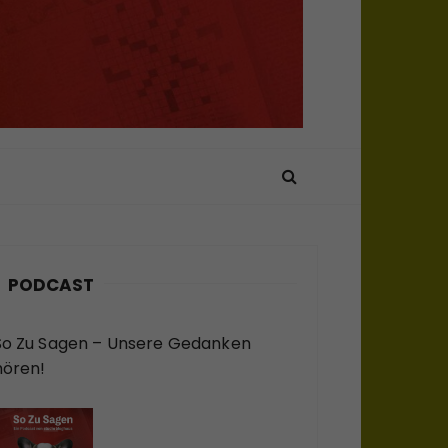
PODCAST
So Zu Sagen – Unsere Gedanken
hören!