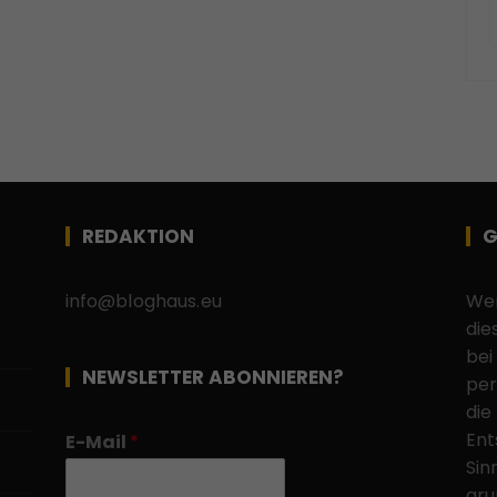
REDAKTION
G
info@bloghaus.eu
Wen
die
bei
NEWSLETTER ABONNIEREN?
per
die
Ent
E-Mail
*
Sin
gru