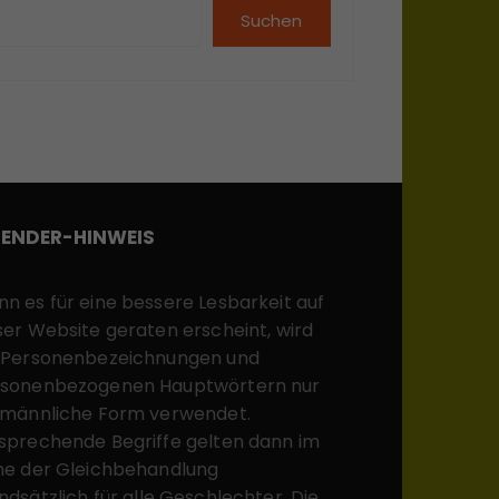
Suchen
ENDER-HINWEIS
n es für eine bessere Lesbarkeit auf
ser Website geraten erscheint, wird
 Personenbezeichnungen und
sonenbezogenen Hauptwörtern nur
 männliche Form verwendet.
sprechende Begriffe gelten dann im
ne der Gleichbehandlung
ndsätzlich für alle Geschlechter. Die