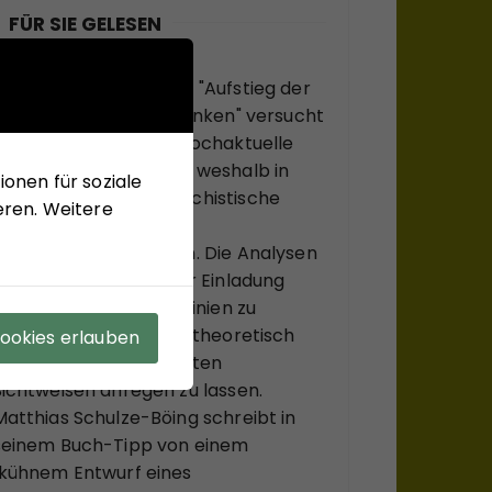
FÜR SIE GELESEN
Mit seinem neuen Buch "Aufstieg der
Rechten, Abstieg der Linken" versucht
Hans-Jürgen Arlt die hochaktuelle
Frage zu beantworten, weshalb in
onen für soziale
modernen Ländern faschistische
eren. Weitere
Krisenlösungen so viel
Anziehungskraft haben. Die Analysen
des Buches sollen einer Einladung
sein, bekannte Diskurslinien zu
verlassen, sich, systemtheoretisch
Cookies erlauben
inspiriert, zu ungewohnten
Sichtweisen anregen zu lassen.
Matthias Schulze-Böing schreibt in
seinem Buch-Tipp von einem
"kühnem Entwurf eines