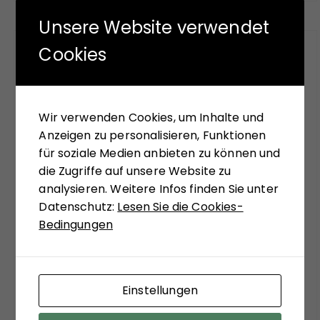
Unsere Website verwendet
Cookies
FÜR SIE GELESEN
Mit seinem neuen Buch "Aufstieg der Rechten,
Wir verwenden Cookies, um Inhalte und
Abstieg der Linken" versucht Hans-Jürgen Arlt
Anzeigen zu personalisieren, Funktionen
die hochaktuelle Frage zu beantworten,
für soziale Medien anbieten zu können und
weshalb in modernen Ländern faschistische
die Zugriffe auf unsere Website zu
Krisenlösungen so viel Anziehungskraft haben.
analysieren. Weitere Infos finden Sie unter
Die Analysen des Buches sollen einer Einladung
Datenschutz:
Lesen Sie die Cookies-
sein, bekannte Diskurslinien zu verlassen, sich,
Bedingungen
systemtheoretisch inspiriert, zu ungewohnten
Sichtweisen anregen zu lassen. Matthias
Schulze-Böing schreibt in seinem Buch-Tipp
von einem "kühnem Entwurf eines
Einstellungen
gesellschaftstheoretisch fundierten Konzepts
zu einem neuen Verständnis des politischen