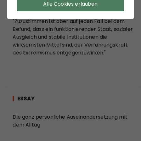
Alle Cookies erlauben
Extremismus." Sein Fazit versöhnt mit viel
soziologischer Theorie der Moderne:
"Zuzustimmen ist aber auf jeden Fall bei dem
Befund, dass ein funktionierender Staat, sozialer
Ausgleich und stabile Institutionen die
wirksamsten Mittel sind, der Verführungskraft
des Extremismus entgegenzuwirken."
ESSAY
Die ganz persönliche Auseinandersetzung mit
dem Alltag