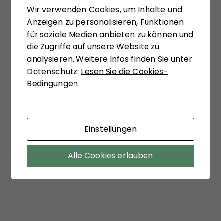
Wir verwenden Cookies, um Inhalte und
systemtheoretisch inspiriert, zu ungewohnten
Anzeigen zu personalisieren, Funktionen
Sichtweisen anregen zu lassen. Matthias
für soziale Medien anbieten zu können und
Schulze-Böing schreibt in seinem Buch-Tipp
die Zugriffe auf unsere Website zu
von einem "kühnem Entwurf eines
analysieren. Weitere Infos finden Sie unter
gesellschaftstheoretisch fundierten Konzepts
Datenschutz:
Lesen Sie die Cookies-
zu einem neuen Verständnis des politischen
Bedingungen
Extremismus." Sein Fazit versöhnt mit viel
soziologischer Theorie der Moderne:
"Zuzustimmen ist aber auf jeden Fall bei dem
Befund, dass ein funktionierender Staat, sozialer
Einstellungen
Ausgleich und stabile Institutionen die
wirksamsten Mittel sind, der Verführungskraft
Alle Cookies erlauben
des Extremismus entgegenzuwirken."