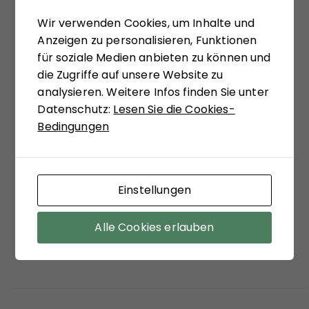
Die Analysen des Buches sollen einer Einladung
sein, bekannte Diskurslinien zu verlassen, sich,
Wir verwenden Cookies, um Inhalte und
systemtheoretisch inspiriert, zu ungewohnten
Anzeigen zu personalisieren, Funktionen
Sichtweisen anregen zu lassen. Matthias
für soziale Medien anbieten zu können und
Schulze-Böing schreibt in seinem Buch-Tipp
die Zugriffe auf unsere Website zu
von einem "kühnem Entwurf eines
analysieren. Weitere Infos finden Sie unter
gesellschaftstheoretisch fundierten Konzepts
Datenschutz:
Lesen Sie die Cookies-
zu einem neuen Verständnis des politischen
Bedingungen
Extremismus." Sein Fazit versöhnt mit viel
soziologischer Theorie der Moderne:
"Zuzustimmen ist aber auf jeden Fall bei dem
Einstellungen
Befund, dass ein funktionierender Staat, sozialer
Ausgleich und stabile Institutionen die
wirksamsten Mittel sind, der Verführungskraft
Alle Cookies erlauben
des Extremismus entgegenzuwirken."